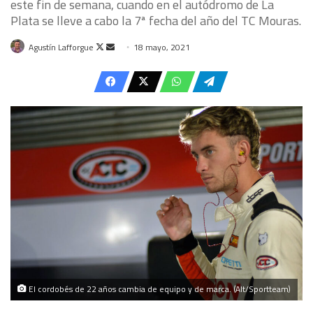
este fin de semana, cuando en el autódromo de La
Plata se lleve a cabo la 7ª fecha del año del TC Mouras.
Follow
Send
Agustín Lafforgue
18 mayo, 2021
on
an
X
email
El cordobés de 22 años cambia de equipo y de marca. (Alt/Sportteam)