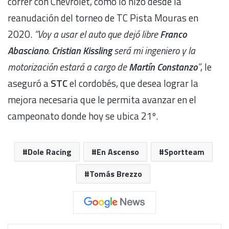
correr con Chevrolet, como lo hizo desde la
reanudación del torneo de TC Pista Mouras en
2020.
“Voy a usar el auto que dejó libre
Franco
Abasciano
.
Cristian Kissling
será mi ingeniero y la
motorización estará a cargo de
Martín Constanzo
”
, le
aseguró a
STC
el cordobés, que desea lograr la
mejora necesaria que le permita avanzar en el
campeonato donde hoy se ubica 21º.
Dole Racing
En Ascenso
Sportteam
Tomás Brezzo