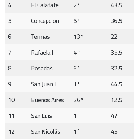
4
El Calafate
2°
43.5
5
Concepción
5°
36.5
6
Termas
13°
22
7
Rafaela I
4°
35.5
8
Posadas
6°
32.5
9
San Juan I
1°
44.5
10
Buenos Aires
26°
12.5
11
San Luis
1°
47
12
San Nicolás
1°
45