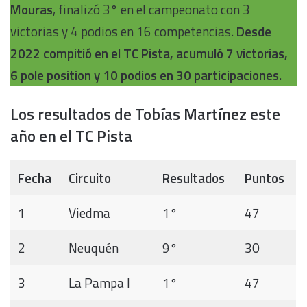
Mouras
, finalizó 3° en el campeonato con 3
victorias y 4 podios en 16 competencias.
Desde
2022 compitió en el TC Pista, acumuló 7 victorias,
6 pole position y 10 podios en 30 participaciones.
Los resultados de Tobías Martínez este
año en el TC Pista
Fecha
Circuito
Resultados
Puntos
1
Viedma
1°
47
2
Neuquén
9°
30
3
La Pampa I
1°
47