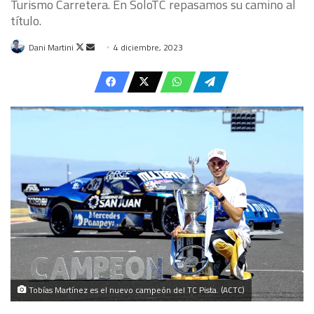
Turismo Carretera. En SoloTC repasamos su camino al
título.
Follow
Send
Dani Martini
4 diciembre, 2023
on
an
X
email
Tobías Martínez es el nuevo campeón del TC Pista. (ACTC)