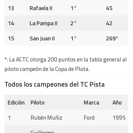
13
Rafaela II
1°
45
14
La Pampa II
2°
42
15
San Juan II
1°
269
*
*: La ACTC otorga 200 puntos en la tabla general al
piloto campeón de la Copa de Plata.
Todos los campeones del TC Pista
Edición
Piloto
Marca
Año
1
Rubén Muñiz
Ford
1995
Guillermo