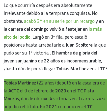
Lo que ocurriría después era absolutamente
irrelevante debido a la temprana conquista. No
obstante,
acabó 3° en su serie por un recargo
y
en
la carrera del domingo volvió a festejar en
lo más
alto del podio
. Largó en 3ª fila, pero escaló
posiciones hasta arrebatarle a
Juan Scoltore
la que
pudo ser su 1ª victoria .
El hambre de gloria del
joven sanjuanino de 22 años es inconmensurable
,
¿hasta dónde podrá llegar
Tobías Martínez
en el
TC
?
Tobías Martínez
(22 años) debutó en la escalera de
la
ACTC
el 9 de febrero de
2020
en el
TC Pista
Mouras
, donde obtuvo 4 victorias en 9 carreras y se
adjudicó el título. En
2021
compitió en el
TC