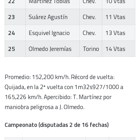
22
Martínez Tobías
Chev.
10 Vtas
23
Suárez Agustín
Chev.
11 Vtas
24
Esquivel Ignacio
Chev.
13 Vtas
25
Olmedo Jeremías
Torino
14 Vtas
Promedio: 152,200 km/h. Récord de vuelta:
Quijada, en la 2ª vuelta con 1m32s927/1000 a
165,226 km/h. Apercibido: T. Martínez por
maniobra peligrosa a J. Olmedo.
Campeonato (disputadas 2 de 16 fechas)