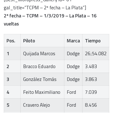
gal_title=”TCPM – 2ª fecha – La Plata”]
2ª fecha – TCPM – 1/3/2019 – La Plata – 16
vueltas
Pos.
Piloto
Marca
Tiempo
1
Quijada Marcos
Dodge
26;54.082
2
Bracco Eduardo
Dodge
3.483
3
González Tomás
Dodge
3.863
4
Feito Maximiliano
Ford
7.039
5
Cravero Alejo
Ford
8.456