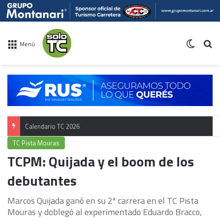
Switch 
Bu
Menú
Calendario TC 2026
TC Pista Mouras
TCPM: Quijada y el boom de los
debutantes
Marcos Quijada ganó en su 2ª carrera en el TC Pista
Mouras y doblegó al experimentado Eduardo Bracco,