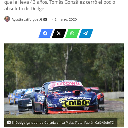
que le lleva 43 años. Tomás González cerró el podio
absoluto de Dodge.
Follow
Send
Agustín Lafforgue
2 marzo, 2020
on
an
X
email
El Dodge ganador de Quijada en La Plata. (Foto: Fabián Caló/SoloTC)