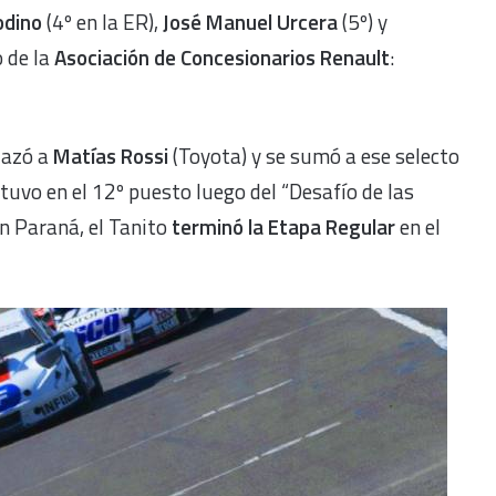
odino
(4º en la ER),
José Manuel Urcera
(5º) y
o de la
Asociación de Concesionarios Renault
:
lazó a
Matías Rossi
(Toyota) y se sumó a ese selecto
uvo en el 12º puesto luego del “Desafío de las
 en Paraná, el Tanito
terminó la Etapa Regular
en el