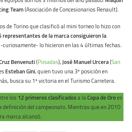
cing Team
(Asociación de Concesionarios Renault).
 de Torino que clasificó al mini torneo lo hizo con
 5 representantes de la marca consiguieron la
-curiosamente- lo hicieron en las 4 últimas fechas.
Cruz Benvenuti
(
Posadas
),
José Manuel Urcera
(
San
es
Esteban Gini
, quien tuvo una 3ª posición en
ás, busca su 1ª victoria en el Turismo Carretera.
tre los
12 primeros clasificados
a la
Copa de Oro
es
a definición del campeonato. Mientras que en 2010
tra marca alcanzó.