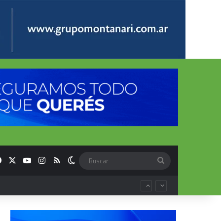
Facebook
X
YouTube
Instagram
RSS
Switch skin
Buscar