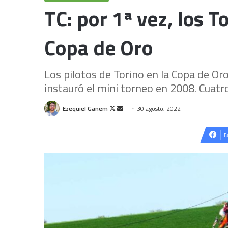
TC: por 1ª vez, los T
Copa de Oro
Los pilotos de Torino en la Copa de Oro
instauró el mini torneo en 2008. Cuatro 
Follow
Send
Ezequiel Ganem
30 agosto, 2022
on
an
X
email
F