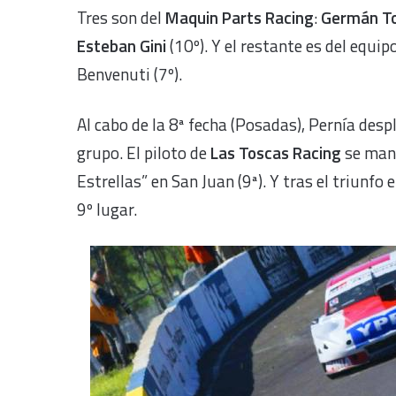
Tres son del
Maquin Parts Racing
:
Germán T
Esteban Gini
(10º).
Y el restante es del equip
Benvenuti (7º).
Al cabo de la 8ª fecha (Posadas), Pernía desp
grupo. El piloto de
Las Toscas Racing
se mant
Estrellas” en San Juan (9ª). Y tras el triunfo
9º lugar.