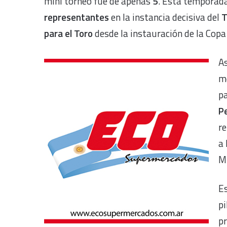
mini torneo fue de apenas
5
. Esta temporada
representantes
en la instancia decisiva del
T
para el Toro
desde la instauración de la Copa
As
me
pa
Pe
re
a 
M
Es
pi
pr