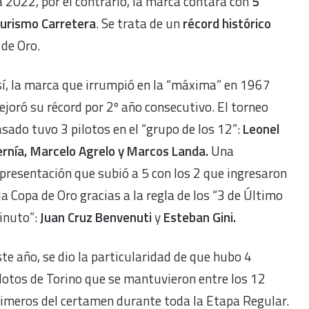
 2022, por el contrario, la marca contará con
5
urismo Carretera
. Se trata de un
récord histórico
 de Oro.
í, la marca que irrumpió en la “máxima” en 1967
joró su récord por 2º año consecutivo. El torneo
sado tuvo 3 pilotos en el “grupo de los 12”:
Leonel
rnía, Marcelo Agrelo y Marcos Landa.
Una
presentación que subió a 5 con los 2 que ingresaron
la Copa de Oro gracias a la regla de los “3 de Último
inuto”:
Juan Cruz Benvenuti
y
Esteban Gini.
te año, se dio la particularidad de que hubo 4
lotos de Torino que se mantuvieron entre los 12
imeros del certamen durante toda la Etapa Regular.