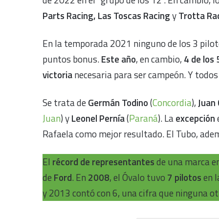
Parts Racing, Las Toscas Racing
y
Trotta Ra
En la temporada 2021 ninguno de los 3 pilotos
puntos bonus.
Este año
, en cambio,
4 de los
victoria
necesaria para ser campeón. Y todos 
Se trata de
Germán Todino
(
Concordia
),
Juan 
Juan
) y
Leonel Pernía
(
Paraná
).
La
excepción
Rafaela como mejor resultado. El Tubo, adem
El
récord de representantes
de una marca en
de
Ford
. En
2008
, el Óvalo tuvo
7 pilotos
en l
y 2013 contó con 6, una cifra que ninguna o