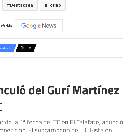
Destacada
Torino
eferida
acebook
X