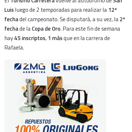
El
Turismo Carretera
vuelve al autódromo de
San
Luis
luego de 2 temporadas para realizar la
12ª
fecha
del campeonato. Se disputará, a su vez, la
2ª
fecha
de la
Copa de Oro
. Para este fin de semana
hay
45 inscriptos
,
1 más
que en la carrera de
Rafaela.