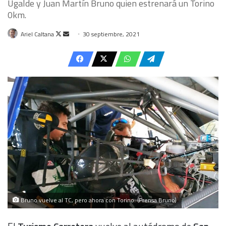
Ugalde y Juan Martín Bruno quien estrenará un Torino
0km.
Follow
Send
Ariel Caltana
30 septiembre, 2021
on
an
X
email
Bruno vuelve al TC, pero ahora con Torino. (Prensa Bruno)