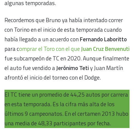
algunas temporadas.
Recordemos que Bruno ya había intentado correr
con Torino en el inicio de esta temporada cuando
había llegado a un acuerdo con
Fernando Laboritto
para c
omprar el Toro con el que
Juan Cruz Benvenuti
fue subcampeón de TC en 2020. Aunque finalmente
el auto fue vendido a
Jerónimo Teti
y Juan Martín
afrontó el inicio del torneo con el Dodge.
El TC tiene un promedio de 44,25 autos por carrera
en esta temporada. Es la cifra más alta de los
últimos 9 campeonatos. En el certamen 2013 hubo
una media de 48,33 participantes por fecha.