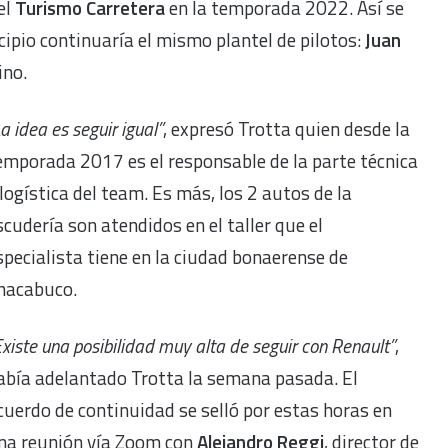
el
Turismo Carretera
en la temporada 2022. Así se
ncipio continuaría el mismo plantel de pilotos:
Juan
ino.
La idea es seguir igual”
, expresó Trotta quien desde la
emporada 2017 es el responsable de la parte técnica
 logística del team. Es más, los 2 autos de la
scudería son atendidos en el taller que el
specialista tiene en la ciudad bonaerense de
hacabuco.
Existe una posibilidad muy alta de seguir con Renault”
,
abía adelantado Trotta la semana pasada. El
cuerdo de continuidad se selló por estas horas en
na reunión vía Zoom con
Alejandro Reggi
, director de