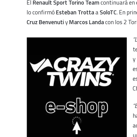
El
Renault Sport Torino Team
continuará en 
lo confirmó
Esteban Trotta
a
SoloTC
. En pri
Cruz Benvenuti
y
Marcos Landa
con los 2 Tor
“
t
y
e
e
C
“
h
a
u