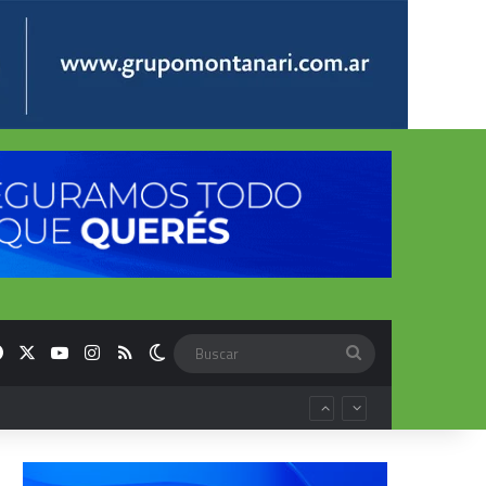
Facebook
X
YouTube
Instagram
RSS
Switch skin
Buscar