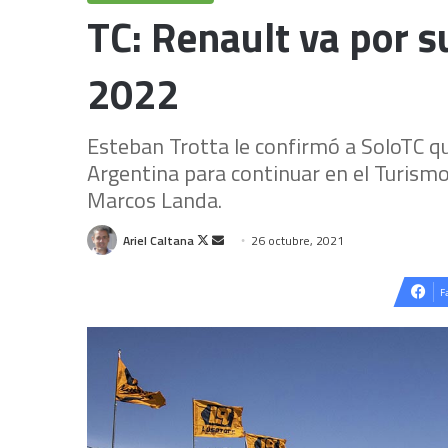
TC: Renault va por 
2022
Esteban Trotta le confirmó a SoloTC qu
Argentina para continuar en el Turismo
Marcos Landa.
Follow
Send
Ariel Caltana
26 octubre, 2021
on
an
X
email
F