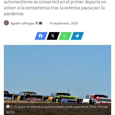
automovilismo se convertirá en el primer deporte en
volver a la competencia tras la extensa pausa por la
pandemia.
Follow
Send
Agustín Lafforgue
10 septiembre, 2020
on
an
X
email
El TC pone en marcha al automovilismo post cuarentena. (Foto: Prensa
ACTC)