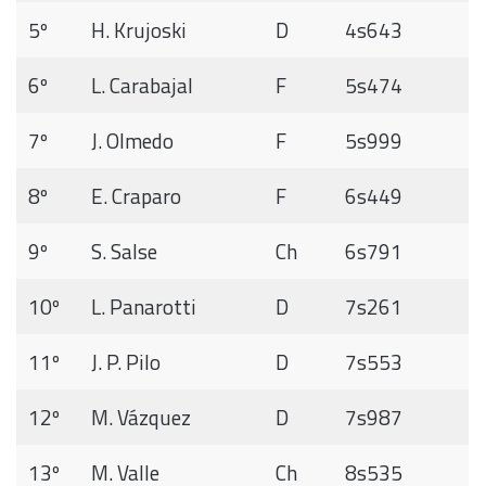
5º
H. Krujoski
D
4s643
6º
L. Carabajal
F
5s474
7º
J. Olmedo
F
5s999
8º
E. Craparo
F
6s449
9º
S. Salse
Ch
6s791
10º
L. Panarotti
D
7s261
11º
J. P. Pilo
D
7s553
12º
M. Vázquez
D
7s987
13º
M. Valle
Ch
8s535