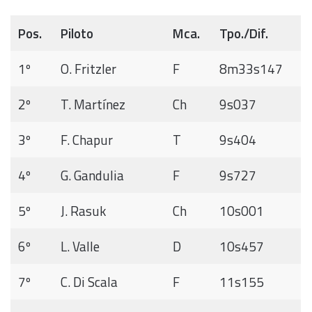
Pos.
Piloto
Mca.
Tpo./Dif.
1º
O. Fritzler
F
8m33s147
2º
T. Martínez
Ch
9s037
3º
F. Chapur
T
9s404
4º
G. Gandulia
F
9s727
5º
J. Rasuk
Ch
10s001
6º
L. Valle
D
10s457
7º
C. Di Scala
F
11s155