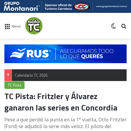
Switch 
Bu
Menú
Calendario TC 2026
TC Pista
TC Pista: Fritzler y Álvarez
ganaron las series en Concordia
Pese a que perdió la punta en la 1ª vuelta, Otto Fritzler
(Ford) se adjudicó la serie más veloz. El piloto del