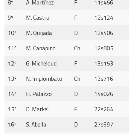
8º
A. Martínez
F
11s456
9º
M. Castro
F
12s124
10º
M. Quijada
D
12s406
11º
M. Canapino
Ch
12s805
12º
G. Micheloud
F
13s153
13º
N. Impiombato
Ch
13s716
14º
H. Palazzo
D
14s026
15º
D. Markel
F
22s264
16º
S. Abella
D
27s697