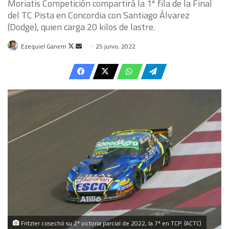
Moriatis Competición compartirá la 1ª fila de la Final
del TC Pista en Concordia con Santiago Álvarez
(Dodge), quien carga 20 kilos de lastre.
Follow
Send
Ezequiel Ganem
25 junio, 2022
on
an
X
email
Fritzler cosechó su 2ª victoria parcial de 2022, la 7ª en TCP. (ACTC)