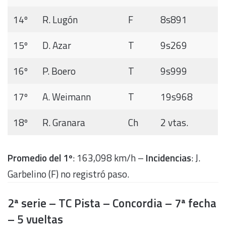
14º
R. Lugón
F
8s891
15º
D. Azar
T
9s269
16º
P. Boero
T
9s999
17º
A. Weimann
T
19s968
18º
R. Granara
Ch
2 vtas.
Promedio del 1º
: 163,098 km/h –
Incidencias
: J.
Garbelino (F) no registró paso.
2ª serie – TC Pista – Concordia – 7ª fecha
– 5 vueltas