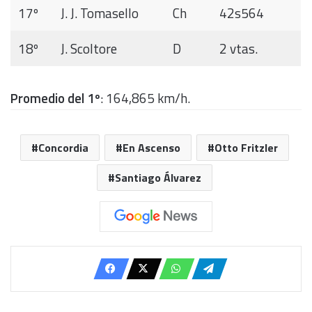
17º
J. J. Tomasello
Ch
42s564
18º
J. Scoltore
D
2 vtas.
Promedio del 1º
: 164,865 km/h.
Concordia
En Ascenso
Otto Fritzler
Santiago Álvarez