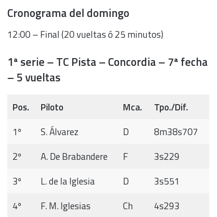
Cronograma del domingo
12:00 – Final (20 vueltas ó 25 minutos)
1ª serie – TC Pista – Concordia – 7ª fecha
– 5 vueltas
Pos.
Piloto
Mca.
Tpo./Dif.
1º
S. Álvarez
D
8m38s707
2º
A. De Brabandere
F
3s229
3º
L. de la Iglesia
D
3s551
4º
F. M. Iglesias
Ch
4s293