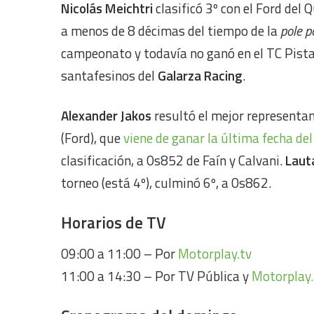
Nicolás Meichtri
clasificó 3º con el Ford del 
a menos de 8 décimas del tiempo de la
pole p
campeonato y todavía no ganó en el TC Pist
santafesinos del
Galarza Racing
.
Alexander Jakos
resultó el mejor representa
(Ford), que
viene de ganar la última fecha d
clasificación, a 0s852 de Faín y Calvani.
Laut
torneo (está 4º), culminó 6º, a 0s862.
Horarios de TV
09:00 a 11:00 – Por
Motorplay.tv
11:00 a 14:30 – Por TV Pública y
Motorplay.