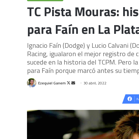
TC Pista Mouras: his
para Faín en La Plat
Ignacio Faín (Dodge) y Lucio Calvani (
Racing, igualaron el mejor registro de c
sucede en la historia del TCPM. Pero la 
para Faín porque marcó antes su tiem
Follow
Send
Ezequiel Ganem
30 abril, 2022
on
an
X
email
F