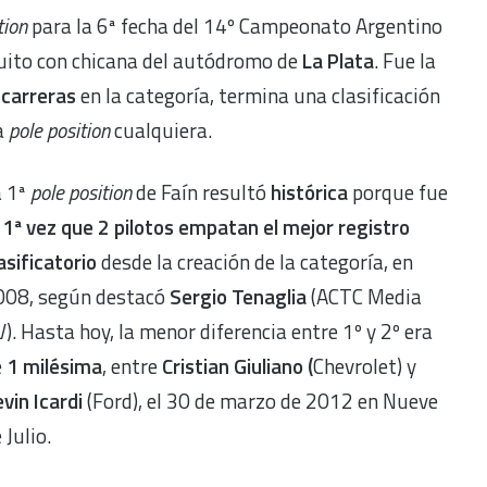
tion
para la 6ª fecha del 14º Campeonato Argentino
rcuito con chicana del autódromo de
La Plata
. Fue la
 carreras
en la categoría, termina una clasificación
a
pole position
cualquiera.
a 1ª
pole position
de Faín resultó
histórica
porque fue
a
1ª vez que 2 pilotos empatan el mejor registro
asificatorio
desde la creación de la categoría, en
008, según destacó
Sergio Tenaglia
(ACTC Media
). Hasta hoy, la menor diferencia entre 1º y 2º era
e
1 milésima
, entre
Cristian Giuliano (
Chevrolet) y
vin Icardi
(Ford), el 30 de marzo de 2012 en Nueve
 Julio.