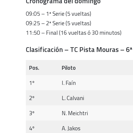
Cronograma del domingo
09:05 – 1ª Serie (5 vueltas)
09:25 – 2ª Serie (5 vueltas)
11:50 – Final (16 vueltas ó 30 minutos)
Clasificación – TC Pista Mouras – 6ª
Pos.
Piloto
1º
I. Faín
2º
L. Calvani
3º
N. Meichtri
4º
A. Jakos