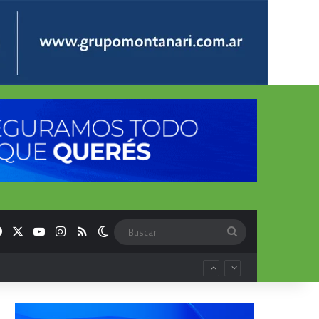
Facebook
X
YouTube
Instagram
RSS
Switch skin
Buscar