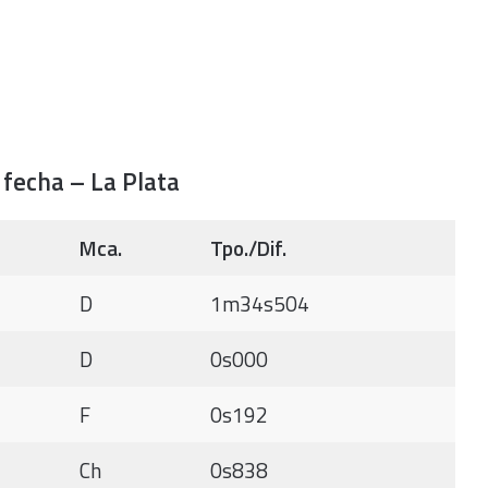
 fecha – La Plata
Mca.
Tpo./Dif.
D
1m34s504
D
0s000
F
0s192
Ch
0s838