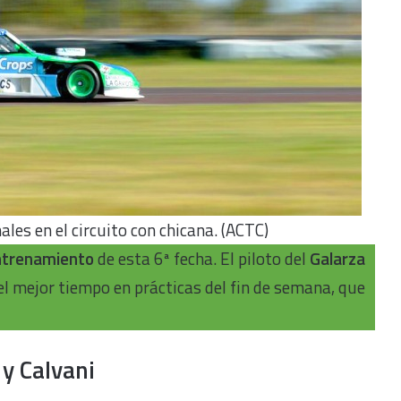
ales en el circuito con chicana. (ACTC)
ntrenamiento
de esta 6ª fecha. El piloto del
Galarza
l mejor tiempo en prácticas del fin de semana, que
 y Calvani