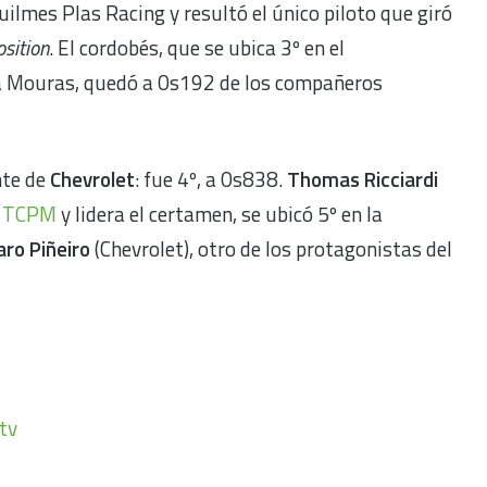
Quilmes Plas Racing y resultó el único piloto que giró
osition
. El cordobés, que se ubica 3º en el
a Mouras, quedó a 0s192 de los compañeros
nte de
Chevrolet
: fue 4º, a 0s838.
Thomas Ricciardi
el TCPM
y lidera el certamen, se ubicó 5º en la
aro Piñeiro
(Chevrolet), otro de los protagonistas del
tv