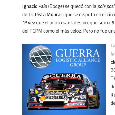
Ignacio Faín
(Dodge) se quedó con la
pole posi
de
TC Pista Mouras
, que se disputa en el ci
1ª vez
que el piloto santafesino, que suma
6
del TCPM como el más veloz. Pero no fue un
L
l
cl
2
TV
d
Ke
de