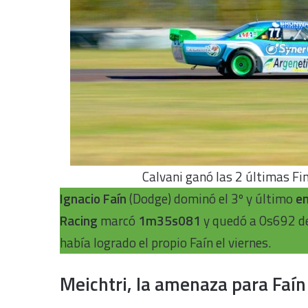
Calvani ganó las 2 últimas Fin
Ignacio Faín
(Dodge) dominó el 3º y último
e
Racing
marcó
1m35s081
y quedó a 0s692 de
había logrado el propio Faín el viernes.
Meichtri, la amenaza para Faín