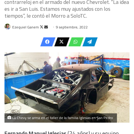
contrarreloj en el armado del nuevo Chevrolet. “La idea
es ir a San Luis. Estamos muy ajustados con los
tiempos”, le contó el Morro a SoloTC.
Follow
Send
Ezequiel Ganem
9 septiembre, 2022
on
an
X
email
La Chevy se arma en el taller de la familia Iglesias en San Pedro.
Fernando Manuel Iglesias
(24 años) y su equipo