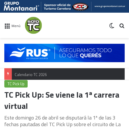
Switch 
Bu
Menú
Calendario TC 2026
TC Pick Up
TC Pick Up: Se viene la 1ª carrera
virtual
Este domingo 26 de abril se disputará la 1ª de las 3
fechas pautadas del TC Pick Up sobre el circuito de La