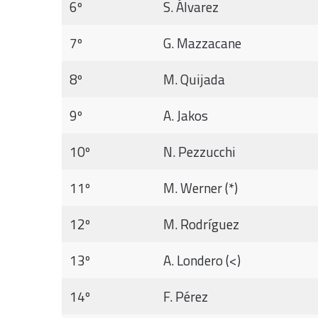
6º
S. Álvarez
7º
G. Mazzacane
8º
M. Quijada
9º
A. Jakos
10º
N. Pezzucchi
11º
M. Werner (*)
12º
M. Rodríguez
13º
A. Londero (<)
14º
F. Pérez