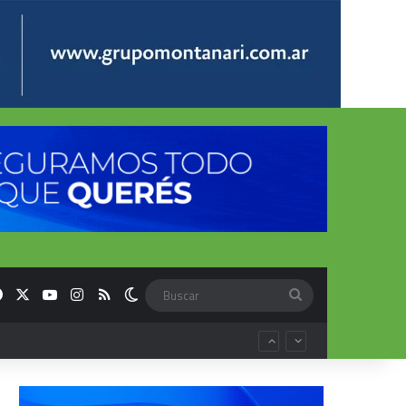
Facebook
X
YouTube
Instagram
RSS
Switch skin
Buscar