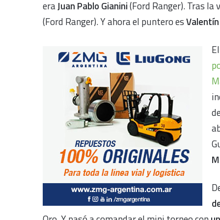
era
Juan Pablo Gianini
(Ford Ranger). Tras la 
(Ford Ranger). Y ahora el puntero es
Valentín
El
po
M
in
de
a
Gu
M
De
d
Oro. Y pasó a comandar el mini torneo con
un