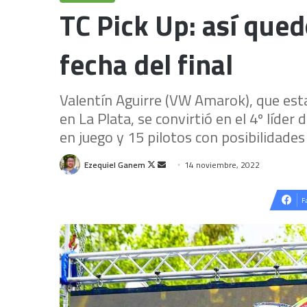
TC Pick Up: así qued
fecha del final
Valentín Aguirre (VW Amarok), que esta
en La Plata, se convirtió en el 4º líde
en juego y 15 pilotos con posibilidade
Follow
Send
Ezequiel Ganem
14 noviembre, 2022
on
an
X
email
F