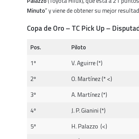
Palazzo
(Toyota Hilux), que está a 21 puntos
Minuto
” y viene de obtener su mejor resulta
Copa de Oro –
TC Pick Up –
Disputad
Pos.
Piloto
1º
V. Aguirre (*)
2º
O. Martínez (* <)
3º
A. Martínez (*)
4º
J. P. Gianini (*)
5º
H. Palazzo (<)