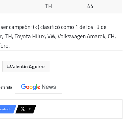
TH
44
 ser campeón; (<) clasificó como 1 de los “3 de
er; TH, Toyota Hilux; VW, Volkswagen Amarok; CH,
Toro.
Valentín Aguirre
eferida
acebook
X