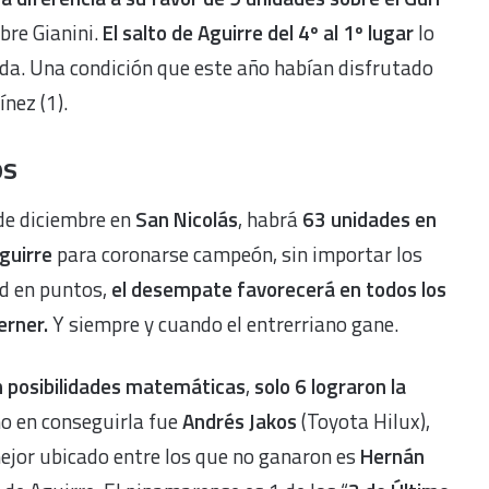
bre Gianini.
El salto de Aguirre del 4º al 1º lugar
lo
rada. Una condición que este año habían disfrutado
ínez (1).
os
 de diciembre en
San Nicolás
, habrá
63 unidades en
guirre
para coronarse campeón, sin importar los
ad en puntos,
el desempate favorecerá en todos los
erner.
Y siempre y cuando el entrerriano gane.
en posibilidades matemáticas
,
solo 6 lograron la
mo en conseguirla fue
Andrés Jakos
(Toyota Hilux),
mejor ubicado entre los que no ganaron es
Hernán