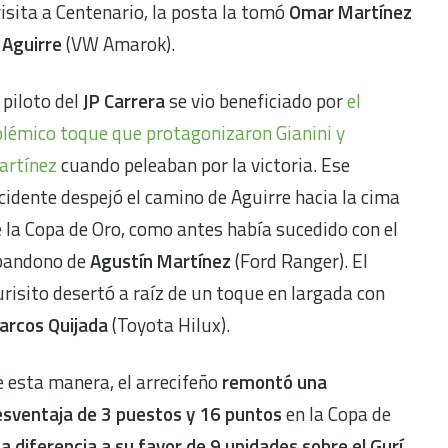
visita a Centenario, la posta la tomó
Omar Martínez
 Aguirre
(VW Amarok).
 piloto del
JP Carrera
se vio beneficiado por
el
lémico toque que protagonizaron Gianini y
artínez
cuando peleaban por la victoria. Ese
cidente despejó el camino de Aguirre hacia la cima
 la Copa de Oro, como antes había sucedido con el
bandono de
Agustín Martínez
(Ford Ranger). El
risito desertó a raíz de un toque en largada con
arcos Quijada
(Toyota Hilux).
 esta manera, el arrecifeño
remontó una
esventaja de 3 puestos y 16 puntos
en la Copa de
a diferencia a su favor de 9 unidades sobre el Gurí