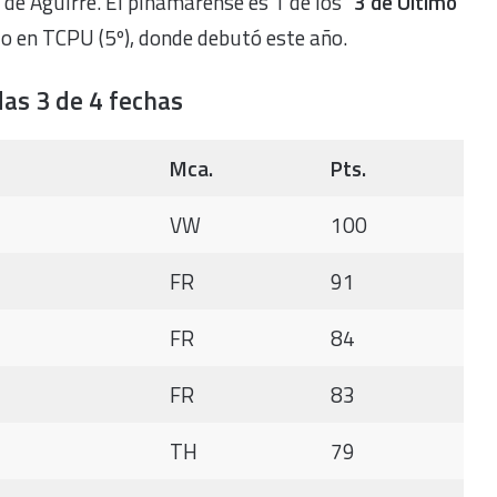
 de Aguirre. El pinamarense es 1 de los “
3 de Último
do en TCPU (5º), donde debutó este año.
as 3 de 4 fechas
Mca.
Pts.
VW
100
FR
91
FR
84
FR
83
TH
79