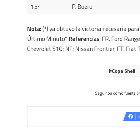
15º
P. Boero
Nota:
(*) ya obtuvo la victoria necesaria para
Último Minuto”.
Referencias
: FR, Ford Rang
Chevrolet S10; NF; Nissan Frontier, FT, Fiat 
Copa Shell
Seguinos como fuente pr
F