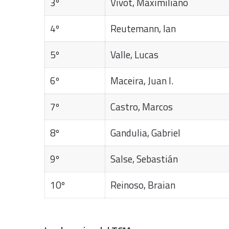
3º
Vivot, Maximiliano
4º
Reutemann, Ian
5º
Valle, Lucas
6º
Maceira, Juan I.
7º
Castro, Marcos
8º
Gandulia, Gabriel
9º
Salse, Sebastián
10º
Reinoso, Braian