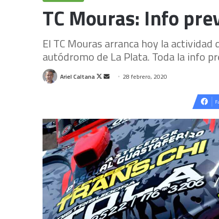
TC Mouras: Info prev
El TC Mouras arranca hoy la actividad 
autódromo de La Plata. Toda la info pr
Follow
Send
Ariel Caltana
28 febrero, 2020
on
an
X
email
F