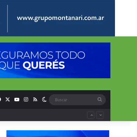
Facebook
X
YouTube
Instagram
RSS
Switch skin
Buscar