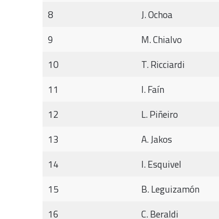
8
J. Ochoa
9
M. Chialvo
10
T. Ricciardi
11
I. Faín
12
L. Piñeiro
13
A. Jakos
14
I. Esquivel
15
B. Leguizamón
16
C. Beraldi