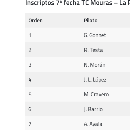
Inscriptos 7ª fecha TC Mouras – La 
Orden
Piloto
1
G. Gonnet
2
R. Testa
3
N. Morán
4
J. L. López
5
M. Cravero
6
J. Barrio
7
A. Ayala