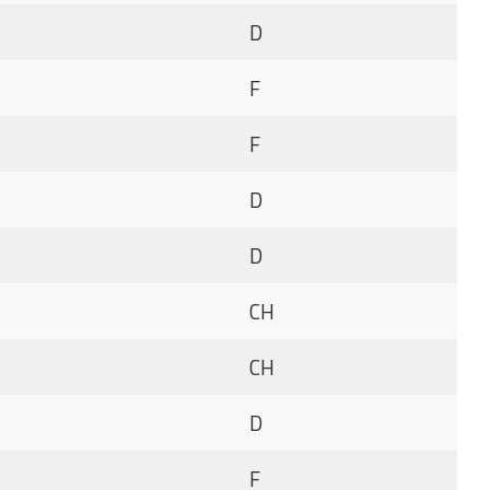
D
F
F
D
D
CH
CH
D
F