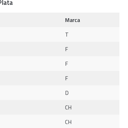
Plata
Marca
T
F
F
F
D
CH
CH