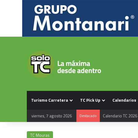
Turismo Carretera
TC Pick Up
Calendarios
viernes, 7 agosto 2026
Destacado
Calendario TC 2026
TC Mouras