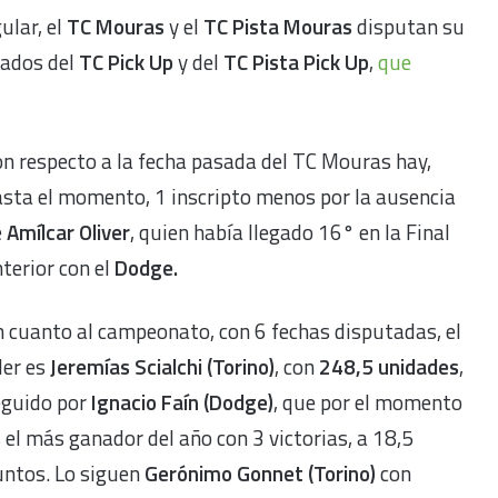
ular, el
TC Mouras
y el
TC Pista Mouras
disputan su
rados del
TC Pick Up
y del
TC Pista Pick Up
,
que
n respecto a la fecha pasada del TC Mouras hay,
sta el momento, 1 inscripto menos por la ausencia
e
Amílcar Oliver
, quien había llegado 16° en la Final
terior con el
Dodge.
 cuanto al campeonato, con 6 fechas disputadas, el
der es
Jeremías Scialchi (Torino)
, con
248,5 unidades
,
eguido por
Ignacio Faín (Dodge)
, que por el momento
 el más ganador del año con 3 victorias, a 18,5
untos. Lo siguen
Gerónimo Gonnet (Torino)
con