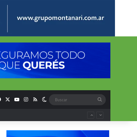
Facebook
X
YouTube
Instagram
RSS
Switch skin
Buscar