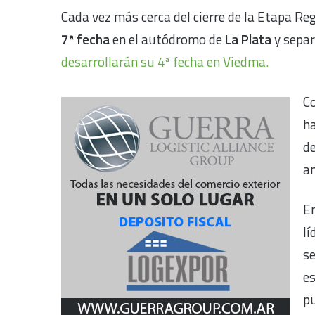
Cada vez más cerca del cierre de la Etapa Reg
7ª fecha
en el autódromo de
La Plata
y sepa
desarrollarán su 4ª fecha en Viedma.
Co
ha
d
an
En
lí
s
es
p