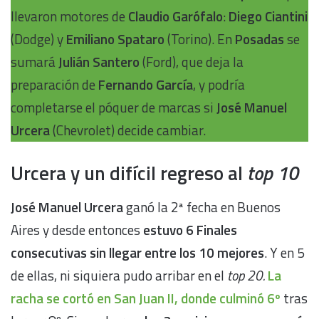
llevaron motores de
Claudio Garófalo
:
Diego Ciantini
(Dodge) y
Emiliano Spataro
(Torino). En
Posadas
se
sumará
Julián Santero
(Ford), que deja la
preparación de
Fernando García
, y podría
completarse el póquer de marcas si
José Manuel
Urcera
(Chevrolet) decide cambiar.
Urcera y un difícil regreso al
top 10
José Manuel Urcera
ganó la 2ª fecha en Buenos
Aires y desde entonces
estuvo 6 Finales
consecutivas sin llegar entre los 10 mejores
. Y en 5
de ellas, ni siquiera pudo arribar en el
top 20.
La
racha se cortó en San Juan II, donde culminó 6º
tras