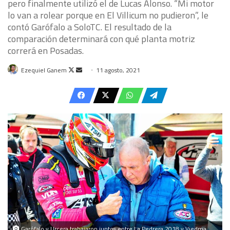
pero finalmente utilizó el de Lucas Alonso. “Mi motor
lo van a rolear porque en El Villicum no pudieron”, le
contó Garófalo a SoloTC. El resultado de la
comparación determinará con qué planta motriz
correrá en Posadas.
Follow
Send
Ezequiel Ganem
11 agosto, 2021
on
an
X
email
Garófalo y Urcera trabajaron juntos entre La Pedrera 2018 y Viedma