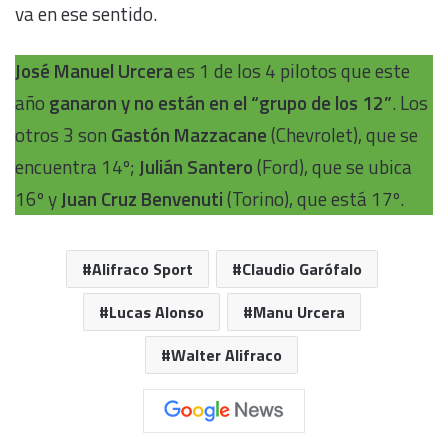
va en ese sentido.
José Manuel Urcera
es 1 de los 4 pilotos que este
año
ganaron y no están en el “grupo de los 12”
. Los
otros 3 son
Gastón Mazzacane
(Chevrolet), que se
encuentra 14º;
Julián Santero
(Ford), que se ubica
16º y
Juan Cruz Benvenuti
(Torino), que está 17º.
Alifraco Sport
Claudio Garófalo
Lucas Alonso
Manu Urcera
Walter Alifraco