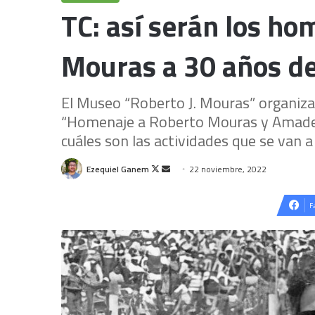
TC: así serán los h
Mouras a 30 años d
El Museo “Roberto J. Mouras” organiza 
“Homenaje a Roberto Mouras y Amadeo
cuáles son las actividades que se van a 
Follow
Send
Ezequiel Ganem
22 noviembre, 2022
on
an
X
email
F