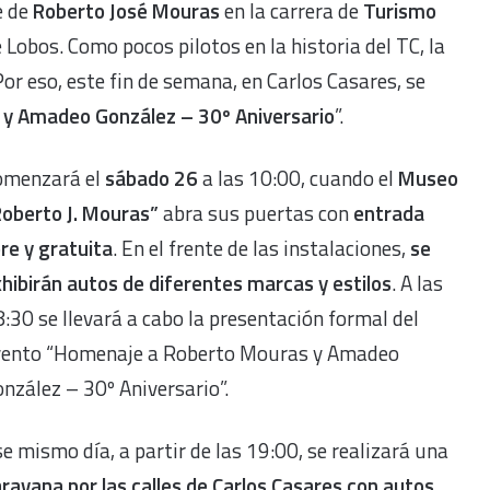
e de
Roberto José Mouras
en la carrera de
Turismo
Lobos. Como pocos pilotos en la historia del TC, la
Por eso, este fin de semana, en Carlos Casares, se
y Amadeo González – 30º Aniversario
”.
omenzará el
sábado 26
a las 10:00, cuando el
Museo
Roberto J. Mouras”
abra sus puertas con
entrada
bre y gratuita
. En el frente de las instalaciones,
se
hibirán autos de diferentes marcas y estilos
. A las
:30 se llevará a cabo la presentación formal del
vento “Homenaje a Roberto Mouras y Amadeo
nzález – 30º Aniversario”.
e mismo día, a partir de las 19:00, se realizará una
ravana por las calles de Carlos Casares con autos