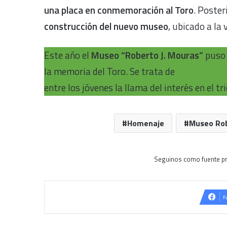
una placa en conmemoración al Toro
. Poste
construcción del nuevo museo
, ubicado a la
Este año el
Museo “Roberto J. Mouras”
puso 
la memoria del Toro. Se trata de
brindar char
entre los jóvenes la llama del interés en el 
Homenaje
Museo Ro
Seguinos como fuente pr
F