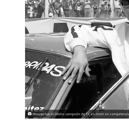
Mouras fue el último campeón de TC en morir en competenci