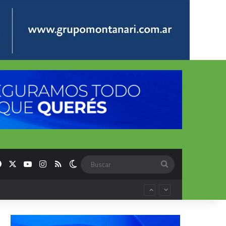
Facebook
X
YouTube
Instagram
RSS
Switch skin
Buscar