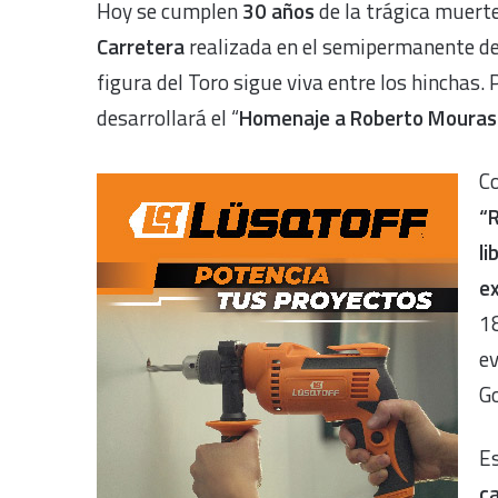
Hoy se cumplen
30 años
de la trágica muert
Carretera
realizada en el semipermanente de 
figura del Toro sigue viva entre los hinchas. 
desarrollará el “
Homenaje a Roberto Mouras 
C
“
li
ex
18
e
Go
Es
ca