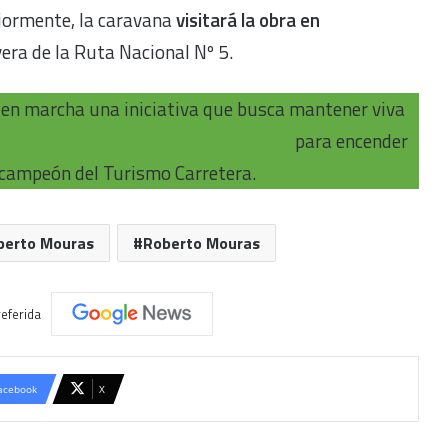
riormente, la caravana
visitará la obra en
 vera de la Ruta Nacional Nº 5.
en marcha una iniciativa que busca mantener viva
las en los colegios de Carlos Casares
para encender
tricampeón del Turismo Carretera.
berto Mouras
Roberto Mouras
eferida
acebook
X