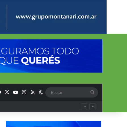
Facebook
X
YouTube
Instagram
RSS
Switch skin
Buscar