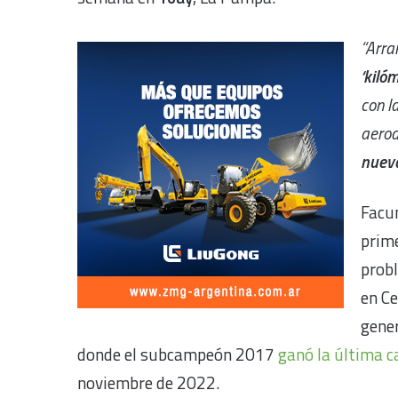
“Arr
‘kilóm
con l
aerod
nueva
Facun
prime
prob
en Ce
gener
donde el subcampeón 2017
ganó la última c
noviembre de 2022.