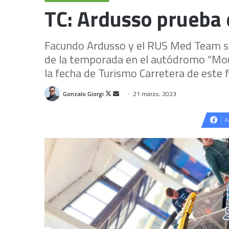
TC: Ardusso prueba e
Facundo Ardusso y el RUS Med Team se
de la temporada en el autódromo “Moura
la fecha de Turismo Carretera de este 
Follow
Send
Gonzalo Giorgi
21 marzo, 2023
on
an
X
email
F