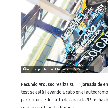
Ardusso prueba con el Torino del RUS Med Team.
Facundo Ardusso
realiza su 1°
jornada de e
test se está llevando a cabo en el autódrom
performance del auto de cara a la
3ª fecha
d
semana en
Toay
, La Pampa.