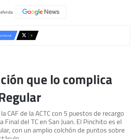
eferida
acebook
X