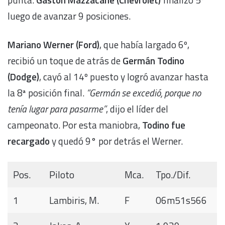
luego de avanzar 9 posiciones.
Mariano Werner (Ford)
, que había largado 6º,
recibió un toque de atrás de
Germán Todino
(Dodge)
, cayó al 14º puesto y logró avanzar hasta
la 8ª posición final.
“Germán se excedió, porque no
tenía lugar para pasarme”
, dijo el líder del
campeonato. Por esta maniobra,
Todino fue
recargado
y quedó 9° por detrás el Werner.
Pos.
Piloto
Mca.
Tpo./Dif.
1
Lambiris, M.
F
06m51s566