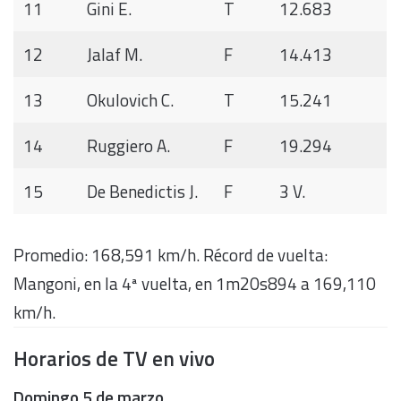
11
Gini E.
T
12.683
12
Jalaf M.
F
14.413
13
Okulovich C.
T
15.241
14
Ruggiero A.
F
19.294
15
De Benedictis J.
F
3 V.
Promedio: 168,591 km/h. Récord de vuelta:
Mangoni, en la 4ª vuelta, en 1m20s894 a 169,110
km/h.
Horarios de TV en vivo
Domingo
5 de marzo