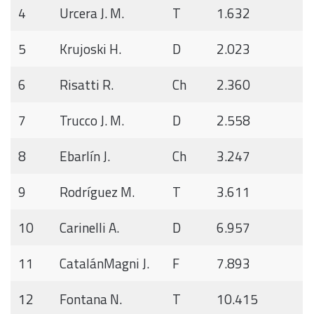
4
Urcera J. M.
T
1.632
5
Krujoski H.
D
2.023
6
Risatti R.
Ch
2.360
7
Trucco J. M.
D
2.558
8
Ebarlín J.
Ch
3.247
9
Rodríguez M.
T
3.611
10
Carinelli A.
D
6.957
11
CatalánMagni J.
F
7.893
12
Fontana N.
T
10.415