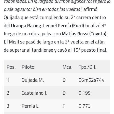
todos lados. En la largada tuvimos algunos roces pero lo
pude aguantar bien en todas las vueltas”
, afirmó
Quijada que está cumpliendo su 2ª carrera dentro
del
Uranga Racing
.
Leonel Pernía (Ford)
finalizó 3º
luego de una dura pelea con
Matías Rossi (Toyota)
.
El Misil se pasó de largo en la 3ª vuelta en el afán
de superar al tandilense y cayó al 15º puesto final.
Pos.
Piloto
Mca.
Tpo./Dif.
1
Quijada M.
D
06m52s744
2
Castellano J.
D
0.199
3
Pernía L.
F
0.773