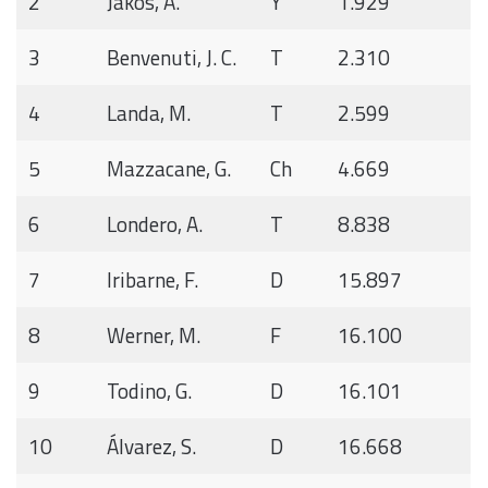
2
Jakos, A.
Y
1.929
3
Benvenuti, J. C.
T
2.310
4
Landa, M.
T
2.599
5
Mazzacane, G.
Ch
4.669
6
Londero, A.
T
8.838
7
Iribarne, F.
D
15.897
8
Werner, M.
F
16.100
9
Todino, G.
D
16.101
10
Álvarez, S.
D
16.668