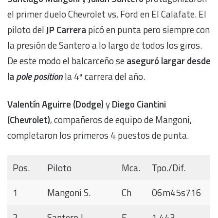
el primer duelo Chevrolet vs. Ford en El Calafate. El
piloto del
JP Carrera
picó en punta pero siempre con
la presión de Santero a lo largo de todos los giros.
De este modo el balcarceño se
aseguró largar desde
la
pole position
la 4ª carrera del año.
Valentín Aguirre (Dodge)
y
Diego Ciantini
(Chevrolet)
, compañeros de equipo de Mangoni,
completaron los primeros 4 puestos de punta.
Pos.
Piloto
Mca.
Tpo./Dif.
1
Mangoni S.
Ch
06m45s716
2
Santero J.
F
1.443