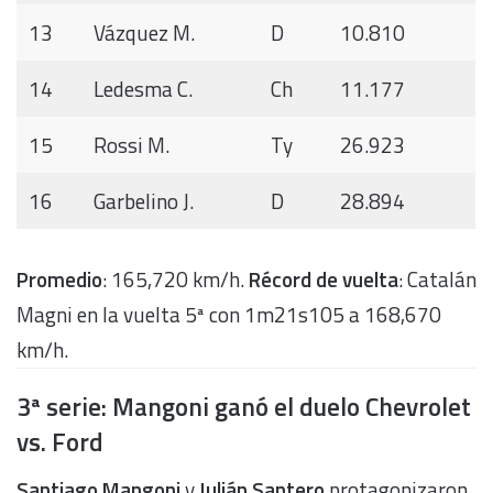
13
Vázquez M.
D
10.810
14
Ledesma C.
Ch
11.177
15
Rossi M.
Ty
26.923
16
Garbelino J.
D
28.
894
Promedio
: 165,720 km/h.
Récord de vuelta
: Catalán
Magni en la vuelta 5ª con 1m21s105 a 168,670
km/h.
3ª serie: Mangoni ganó el duelo Chevrolet
vs. Ford
Santiago Mangoni
y
Julián Santero
protagonizaron