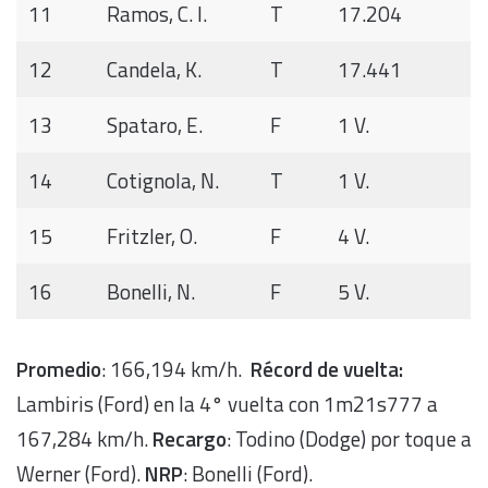
11
Ramos, C. I.
T
17.204
12
Candela, K.
T
17.441
13
Spataro, E.
F
1 V.
14
Cotignola, N.
T
1 V.
15
Fritzler, O.
F
4 V.
16
Bonelli, N.
F
5 V.
Promedio
: 166,194 km/h.
Récord de vuelta:
Lambiris (Ford) en la 4° vuelta con 1m21s777 a
167,284 km/h.
Recargo
: Todino (Dodge) por toque a
Werner (Ford).
NRP
: Bonelli (Ford).