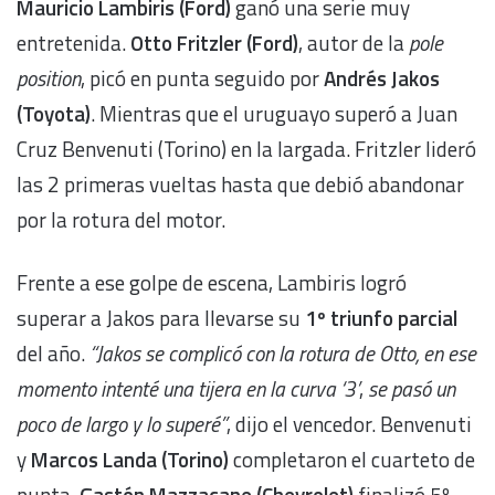
Mauricio Lambiris (Ford)
ganó una serie muy
entretenida.
Otto Fritzler (Ford)
, autor de la
pole
position
, picó en punta seguido por
Andrés Jakos
(Toyota)
. Mientras que el uruguayo superó a Juan
Cruz Benvenuti (Torino) en la largada. Fritzler lideró
las 2 primeras vueltas hasta que debió abandonar
por la rotura del motor.
Frente a ese golpe de escena, Lambiris logró
superar a Jakos para llevarse su
1º triunfo parcial
del año.
“Jakos se complicó con la rotura de Otto, en ese
momento intenté una tijera en la curva ‘3’
,
se pasó un
poco de largo y lo superé”
, dijo el vencedor. Benvenuti
y
Marcos Landa (Torino)
completaron el cuarteto de
punta.
Gastón Mazzacane (Chevrolet)
finalizó 5º