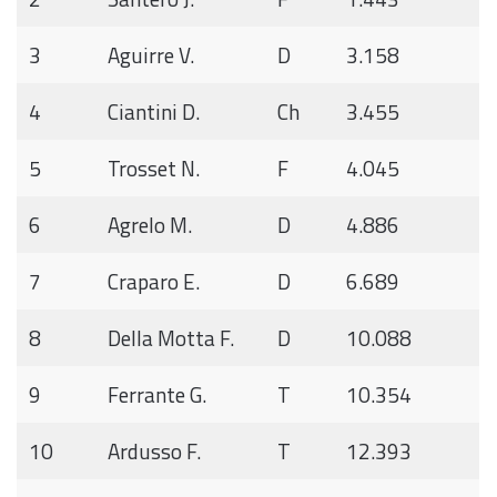
3
Aguirre V.
D
3.158
4
Ciantini D.
Ch
3.455
5
Trosset N.
F
4.045
6
Agrelo M.
D
4.886
7
Craparo E.
D
6.689
8
Della Motta F.
D
10.088
9
Ferrante G.
T
10.354
10
Ardusso F.
T
12.393