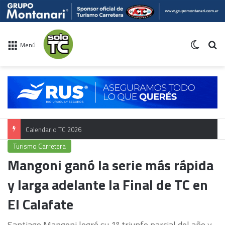
Switch 
Bu
Menú
Calendario TC 2026
Turismo Carretera
Mangoni ganó la serie más rápida
y larga adelante la Final de TC en
El Calafate
Santiago Mangoni logró su 1º triunfo parcial del año y