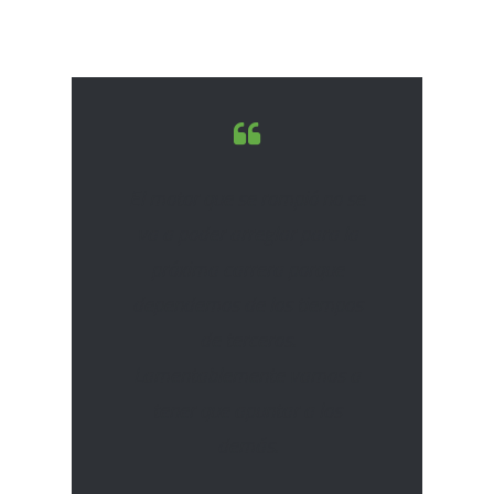
El motor que se rompió no se
va a poder arreglar para la
próxima carrera porque
dependemos de los tiempos
de terceros.
Lamentablemente vamos a
tener que apuntar a los
demás.