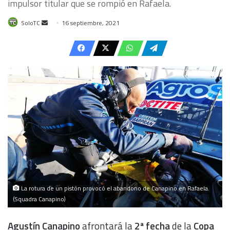
impulsor titular que se rompió en Rafaela.
Send
SoloTC
16 septiembre, 2021
an
email
La rotura de un pistón provocó el abandono de Canapino en Rafaela.
(Squadra Canapino)
Agustín Canapino
afrontará la
2ª fecha
de la
Copa