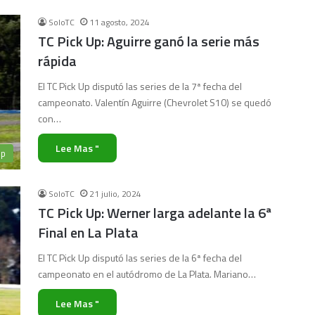
SoloTC
11 agosto, 2024
TC Pick Up: Aguirre ganó la serie más
rápida
El TC Pick Up disputó las series de la 7ª fecha del
campeonato. Valentín Aguirre (Chevrolet S10) se quedó
con…
Lee Mas "
Up
SoloTC
21 julio, 2024
TC Pick Up: Werner larga adelante la 6ª
Final en La Plata
El TC Pick Up disputó las series de la 6ª fecha del
campeonato en el autódromo de La Plata. Mariano…
Lee Mas "