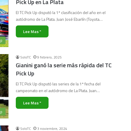
Pick Up en La Plata
El TC Pick Up disputó la 1ª clasificación del año en el
autódromo de La Plata. Juan José Ebarlín (Toyota…
Lee Mas "
Up
SoloTC
9 febrero, 2025
Gianini ganó la serie más rápida del TC
Pick Up
El TC Pick Up disputó las series de la 1ª fecha del
campeonato en el autódromo de La Plata. Juan…
Lee Mas "
Up
SoloTC
3 noviembre, 2024