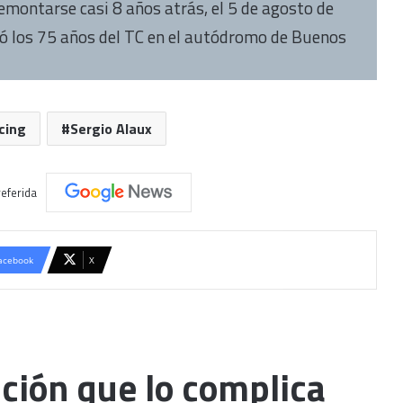
emontarse casi 8 años atrás, el 5 de agosto de
 los 75 años del TC en el autódromo de Buenos
cing
Sergio Alaux
eferida
acebook
X