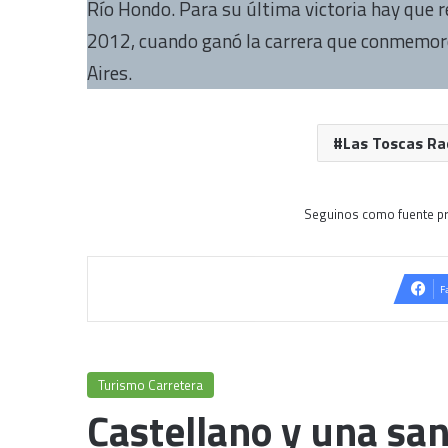
Río Hondo. Para su última victoria hay que r
2012, cuando ganó la carrera que conmemoró
Aires.
Las Toscas Ra
Seguinos como fuente pr
F