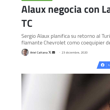
Alaux negocia con La
TC
Sergio Alaux planifica su retorno al Tu
flamante Chevrolet como coequipier de
Follow
Send
Ariel Caltana
23 diciembre, 2020
on
an
X
email
F