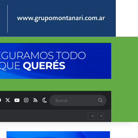
Facebook
X
YouTube
Instagram
RSS
Switch skin
Buscar