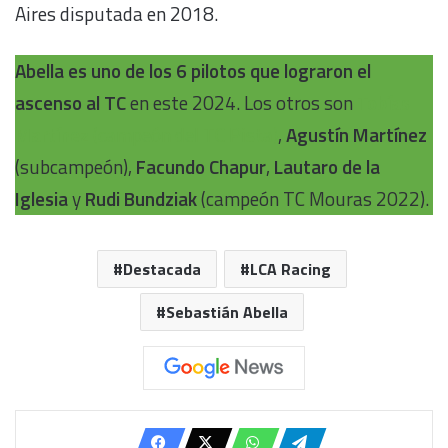
Aires disputada en 2018.
Abella es uno de los 6 pilotos que lograron el
ascenso al TC
en este 2024. Los otros son
Tobías
Martínez
(campeón del TC Pista)
,
Agustín Martínez
(subcampeón),
Facundo Chapur
,
Lautaro de la
Iglesia
y
Rudi Bundziak
(campeón TC Mouras 2022).
Destacada
LCA Racing
Sebastián Abella