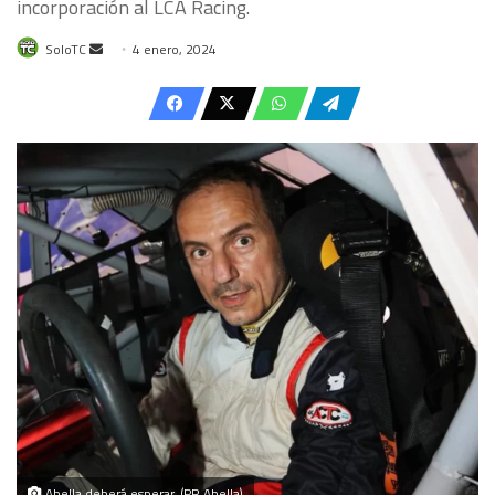
incorporación al LCA Racing.
Send
SoloTC
4 enero, 2024
an
email
Abella deberá esperar. (PR Abella)