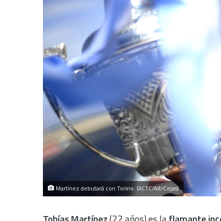
Martínez debutará con Torino. (ACTC/Alt/Cejas)
Tobías Martínez
(22 años) es la
flamante inc