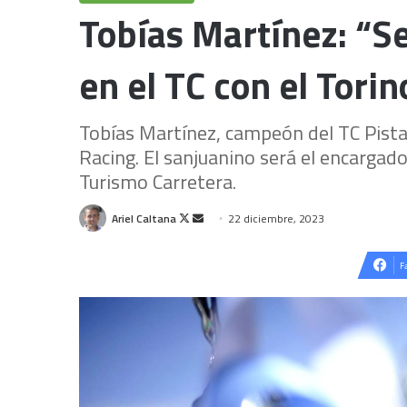
Tobías Martínez: “S
en el TC con el Tori
Tobías Martínez, campeón del TC Pista
Racing. El sanjuanino será el encargad
Turismo Carretera.
Follow
Send
Ariel Caltana
22 diciembre, 2023
on
an
X
email
F