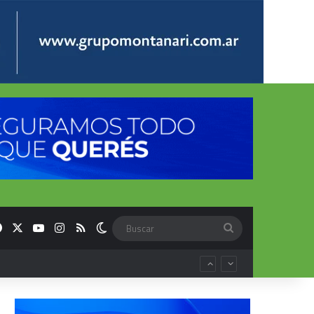
Facebook
X
YouTube
Instagram
RSS
Switch skin
Buscar