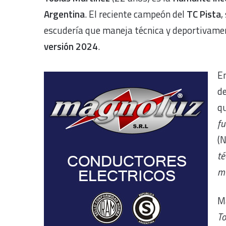
Argentina
. El reciente campeón del
TC Pista
,
escudería que maneja técnica y deportivam
versión 2024
.
E
de
qu
fu
(N
té
mu
M
To