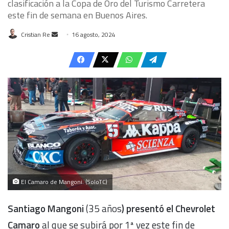
clasificación a la Copa de Oro del Turismo Carretera
este fin de semana en Buenos Aires.
Send
Cristian Re
16 agosto, 2024
an
email
El Camaro de Mangoni. (SoloTC)
Santiago Mangoni
(35 años
) presentó el Chevrolet
Camaro
al que se subirá por 1ª vez este fin de