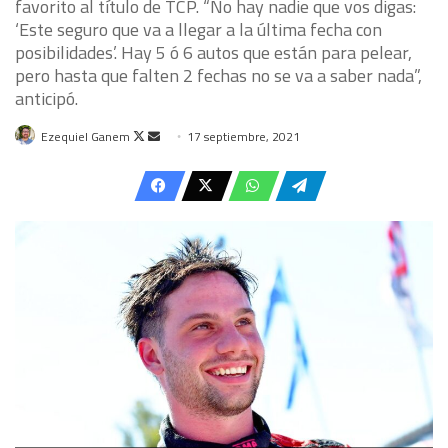
favorito al título de TCP. “No hay nadie que vos digas:
‘Este seguro que va a llegar a la última fecha con
posibilidades’. Hay 5 ó 6 autos que están para pelear,
pero hasta que falten 2 fechas no se va a saber nada”,
anticipó.
Follow
Send
Ezequiel Ganem
17 septiembre, 2021
on
an
X
email