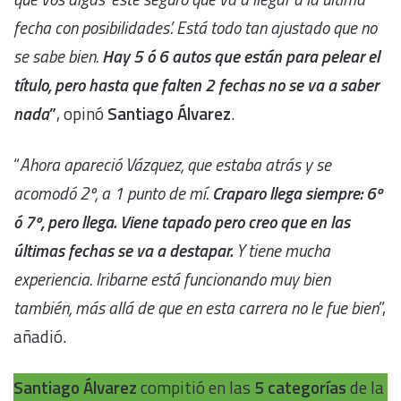
fecha con posibilidades’. Está todo tan ajustado que no
se sabe bien.
Hay 5 ó 6 autos que están para pelear el
título, pero hasta que falten 2 fechas no se va a saber
nada
”
, opinó
Santiago Álvarez
.
“
Ahora apareció Vázquez, que estaba atrás y se
acomodó 2º, a 1 punto de mí.
Craparo llega siempre: 6º
ó 7º, pero llega. Viene tapado pero creo que en las
últimas fechas se va a destapar.
Y tiene mucha
experiencia. Iribarne está funcionando muy bien
también, más allá de que en esta carrera no le fue bien
”,
añadió.
Santiago Álvarez
compitió en las
5 categorías
de la