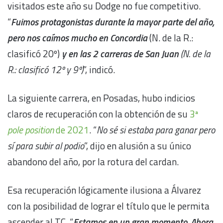
visitados este año su Dodge no fue competitivo.
“
Fuimos protagonistas durante la mayor parte del año,
pero nos caímos mucho en Concordia
(N. de la R.:
clasificó 20º)
y en las 2 carreras de San Juan
(N. de la
R.: clasificó 12º y 9º)
”, indicó.
La siguiente carrera, en Posadas, hubo indicios
claros de recuperación con la obtención de su
3ª
pole position
de 2021
. “
No sé si estaba para ganar pero
sí para subir al podio
”, dijo en alusión a su único
abandono del año, por la rotura del cardan.
Esa recuperación lógicamente ilusiona a Álvarez
con la posibilidad de lograr el título que le permita
ascender al TC. “
Estamos en un gran momento. Ahora