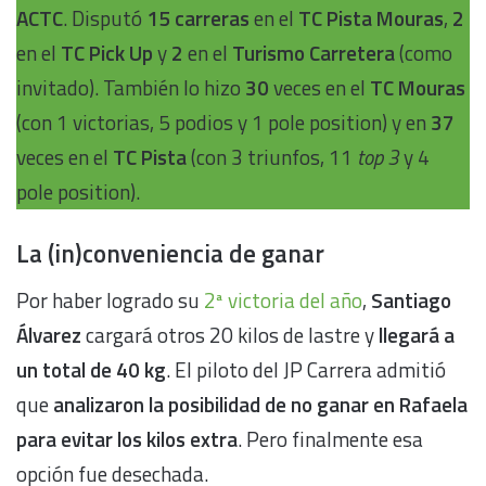
ACTC
. Disputó
15 carreras
en el
TC Pista Mouras
,
2
en el
TC Pick Up
y
2
en el
Turismo Carretera
(como
invitado). También lo hizo
30
veces en el
TC Mouras
(con 1 victorias, 5 podios y 1 pole position) y en
37
veces en el
TC Pista
(con 3 triunfos, 11
top 3
y 4
pole position).
La (in)conveniencia de ganar
Por haber logrado su
2ª victoria del año
,
Santiago
Álvarez
cargará otros 20 kilos de lastre y
llegará a
un total de 40 kg
. El piloto del JP Carrera admitió
que
analizaron la posibilidad de no ganar en Rafaela
para evitar los kilos extra
. Pero finalmente esa
opción fue desechada.