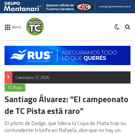
Switch 
Bu
Menú
Calendario TC 2026
TC Pista
Santiago Álvarez: “El campeonato
de TC Pista está raro”
El piloto de Dodge, que lidera la Copa de Plata tras su
contundente triunfo en Rafaela, dice que no hay un