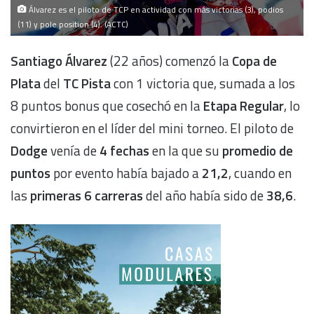
Álvarez es el piloto de TCP en actividad con más victorias (3), podios
(11) y pole position (4). (ACTC)
Santiago Álvarez
(22 años) comenzó la
Copa de
Plata
del
TC Pista
con 1 victoria que, sumada a los
8 puntos bonus que cosechó en la
Etapa Regular
, lo
convirtieron en el líder del mini torneo. El piloto de
Dodge
venía de
4 fechas
en la que su
promedio de
puntos
por evento había bajado a
21,2
, cuando en
las
primeras 6 carreras
del año había sido de
38,6
.