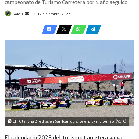
campeonato de Turismo Carretera por 4 año seguido.
Send
SoloTC
12 diciembre, 2022
an
email
El TC tendría 2 fechas en San Juan durante el próximo torneo. (ACTC)
El calendario 2023 del
Turismo Carretera
ya va