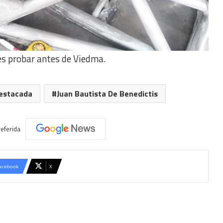
 es probar antes de Viedma.
estacada
Juan Bautista De Benedictis
eferida
acebook
X