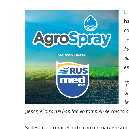
El
h
c
se
li
qu
es
“P
un
te
pesos, el piso del habitáculo también se coloca 
Si llegan a armar el auto con un margen sufi