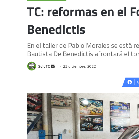
TC: reformas en el F
Benedictis
En el taller de Pablo Morales se está r
Bautista De Benedictis afrontará el t
Send
SoloTC
23 diciembre, 2022
an
email
F