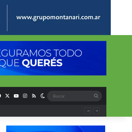
Facebook
X
YouTube
Instagram
RSS
Switch skin
Buscar