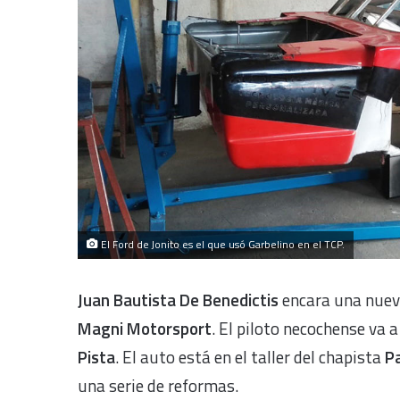
El Ford de Jonito es el que usó Garbelino en el TCP.
Juan Bautista De Benedictis
encara una nuev
Magni Motorsport
. El piloto necochense va a
Pista
. El auto está en el taller del chapista
P
una serie de reformas.