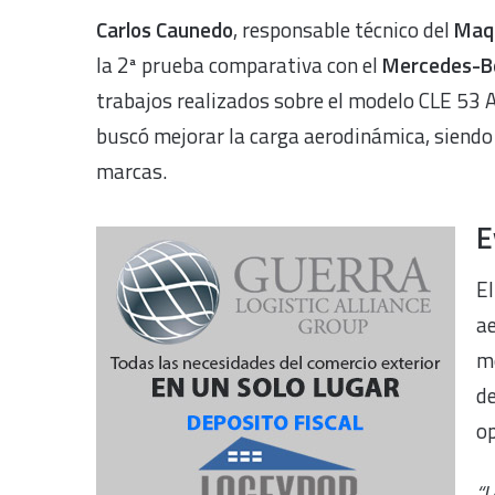
Carlos Caunedo
, responsable técnico del
Maqu
la 2ª prueba comparativa con el
Mercedes-B
trabajos realizados sobre el modelo CLE 53 
buscó mejorar la carga aerodinámica, siendo e
marcas.
E
El
ae
mo
de
op
“L