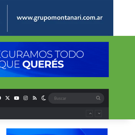
Facebook
X
YouTube
Instagram
RSS
Switch skin
Buscar