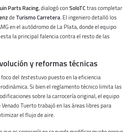
in Parts Racing
, dialogó con
SoloTC
tras completar
enz
de
Turismo Carretera
. El ingeniero detalló los
AMG en el autódromo de La Plata, donde el equipo
sta la principal falencia contra el resto de las
volución y reformas técnicas
 foco del
test
estuvo puesto en la eficiencia
rodinámica. Si bien el reglamento técnico limita las
dificaciones sobre la carrocería original, el equipo
 Venado Tuerto trabajó en las áreas libres para
timizar el flujo de aire.
o que es carrocería no se puede modificar mucho porque