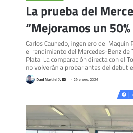
La prueba del Merced
“Mejoramos un 50% e
Carlos Caunedo, ingeniero del Maquin P
el rendimiento del Mercedes-Benz de T
Plata. La comparación directa con el T
no volverán a probar antes del debut en
Follow
Send
Dani Martini
29 enero, 2026
on
an
X
email
F