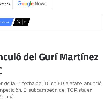
eferida
acebook
X