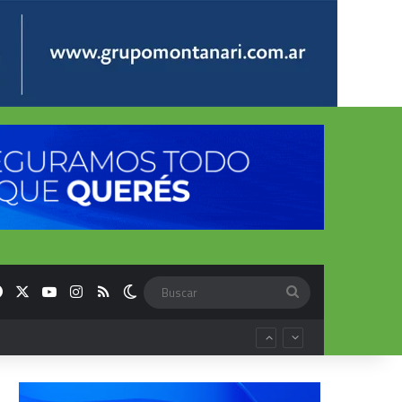
Facebook
X
YouTube
Instagram
RSS
Switch skin
Buscar