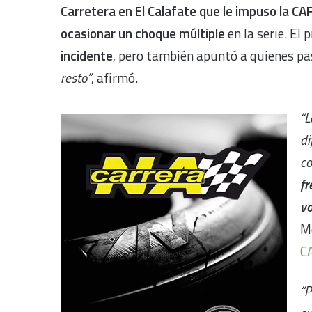
Carretera en El Calafate que le impuso la CA
ocasionar un choque múltiple
en la serie. El 
incidente
, pero también apuntó a quienes pa
resto”
, afirmó.
“L
di
co
fr
vo
M
C
“P