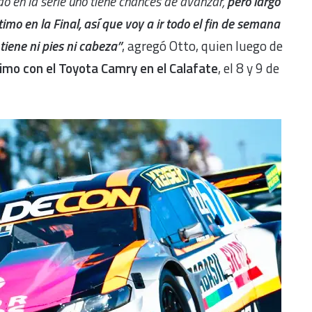
do en la serie uno tiene chances de avanzar,
p
ero
largo
timo en la Final, así que voy a ir todo el fin de semana
iene ni pies ni cabeza”
, agregó Otto, quien luego de
timo con el Toyota Camry en el Calafate
, el 8 y 9 de