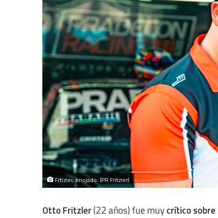
Frtizler, enojado. (PR Fritzler)
Otto Fritzler
(22 años) fue muy
crítico sobre 