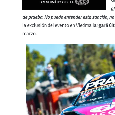
si
úl
de prueba. No puedo entender esta sanción, no t
la exclusión del evento en Viedma l
argará úl
marzo.