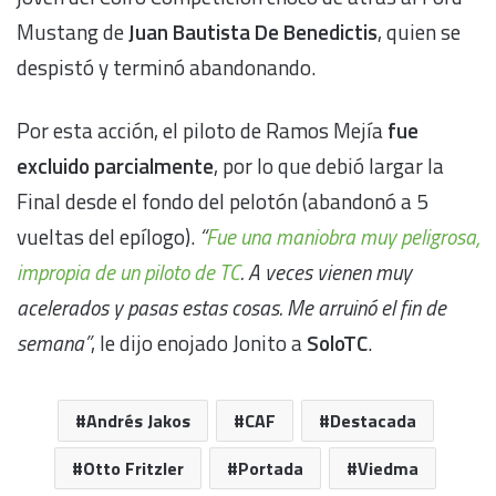
Mustang de
Juan Bautista De Benedictis
, quien se
despistó y terminó abandonando.
Por esta acción, el piloto de Ramos Mejía
fue
excluido parcialmente
, por lo que debió largar la
Final desde el fondo del pelotón (abandonó a 5
vueltas del epílogo).
“
Fue una maniobra muy peligrosa,
impropia de un piloto de TC
. A veces vienen muy
acelerados y pasas estas cosas. Me arruinó el fin de
semana”
, le dijo enojado Jonito a
SoloTC
.
Andrés Jakos
CAF
Destacada
Otto Fritzler
Portada
Viedma