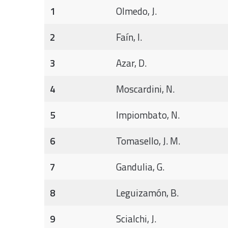
1
Olmedo, J.
2
Faín, I.
3
Azar, D.
4
Moscardini, N.
5
Impiombato, N.
6
Tomasello, J. M.
7
Gandulia, G.
8
Leguizamón, B.
9
Scialchi, J.