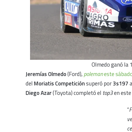
Olmedo ganó la 1
Jeremías Olmedo
(Ford),
poleman
este sábad
del
Moriatis Competición
superó por
3s197
a
Diego Azar
(Toyota) completó el
top3
en este 
“
F
ve
ce