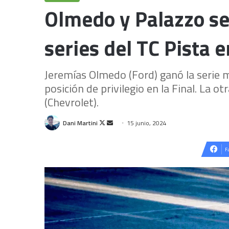
Olmedo y Palazzo se
series del TC Pista 
Jeremías Olmedo (Ford) ganó la serie m
posición de privilegio en la Final. La o
(Chevrolet).
Follow
Send
Dani Martini
15 junio, 2024
on
an
X
email
F