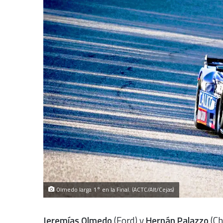
Olmedo larga 1° en la Final. (ACTC/Alt/Cejas)
Jeremías Olmedo
(Ford) y
Hernán Palazzo
(Ch