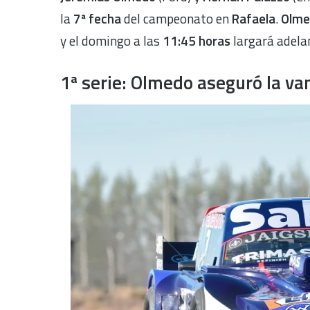
la
7ª fecha
del campeonato en
Rafaela
.
Olme
y el domingo a las
11:45 horas
largará adela
1ª serie: Olmedo aseguró la va