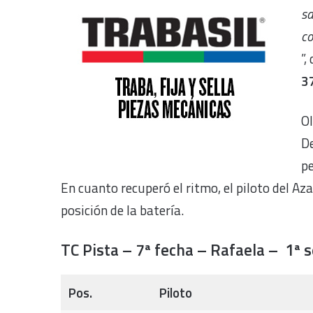
sa
co
”,
37
Ol
De
pe
En cuanto recuperó el ritmo, el piloto del Az
posición de la batería.
TC Pista – 7ª fecha – Rafaela – 1ª s
Pos.
Piloto