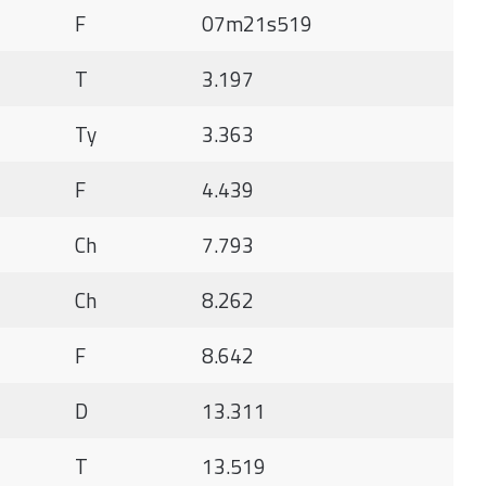
F
07m21s519
T
3.197
Ty
3.363
F
4.439
Ch
7.793
Ch
8.262
F
8.642
D
13.311
T
13.519