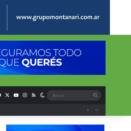
Facebook
X
YouTube
Instagram
RSS
Switch skin
Buscar