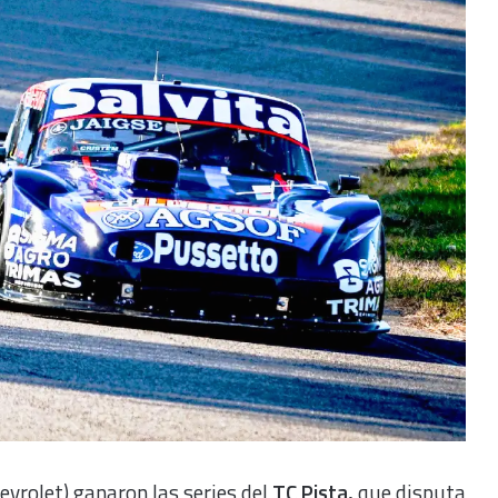
evrolet) ganaron las series del
TC Pista,
que disputa