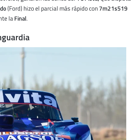
do
(Ford) hizo el parcial más rápido con
7m21s519
nte la
Final
.
nguardia