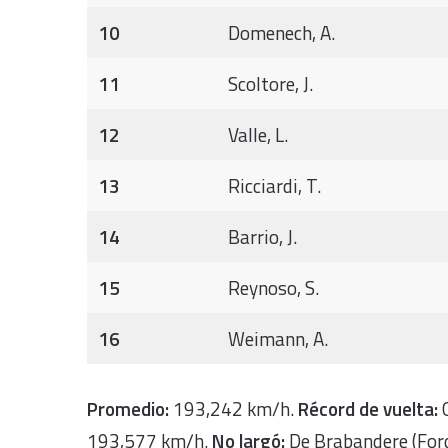
10
Domenech, A.
11
Scoltore, J.
12
Valle, L.
13
Ricciardi, T.
14
Barrio, J.
15
Reynoso, S.
16
Weimann, A.
Promedio:
193,242 km/h.
Récord de vuelta:
O
193,577 km/h.
No largó:
De Brabandere (Ford