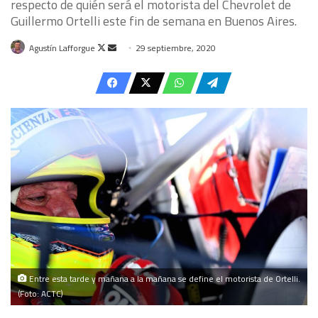
respecto de quién será el motorista del Chevrolet de
Guillermo Ortelli este fin de semana en Buenos Aires.
Follow
Send
Agustín Lafforgue
29 septiembre, 2020
on
an
X
email
Entre esta tarde y mañana a la mañana se define el motorista de Ortelli.
(Foto: ACTC)