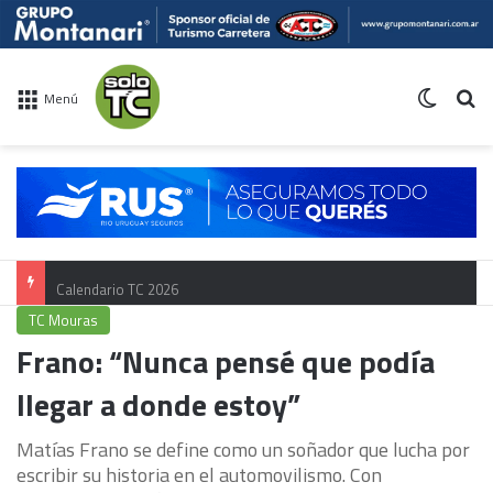
Switch 
Bu
Menú
Calendario TC 2026
TC Mouras
Frano: “Nunca pensé que podía
llegar a donde estoy”
Matías Frano se define como un soñador que lucha por
escribir su historia en el automovilismo. Con