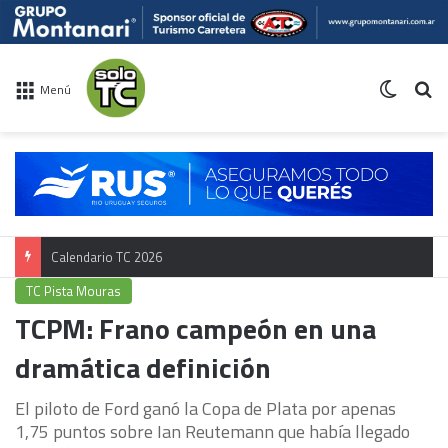
Switch 
Bu
Menú
Calendario TC 2026
TC Pista Mouras
TCPM: Frano campeón en una
dramática definición
El piloto de Ford ganó la Copa de Plata por apenas
1,75 puntos sobre Ian Reutemann que había llegado