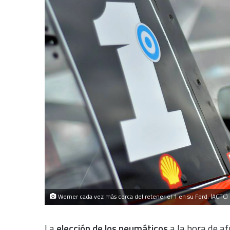
Werner cada vez más cerca del retener el 1 en su Ford. (ACTC)
La
elección de los neumáticos
a la hora de af