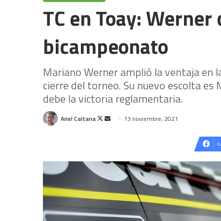
TC en Toay: Werner 
bicampeonato
Mariano Werner amplió la ventaja en l
cierre del torneo. Su nuevo escolta es
debe la victoria reglamentaria.
Follow
Send
Ariel Caltana
13 noviembre, 2021
on
an
X
email
F