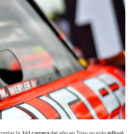
rontar la
14ª carrera
del año en Toay no solo
influyó