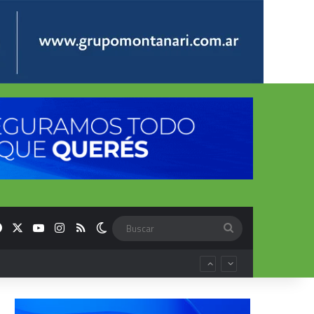
Facebook
X
YouTube
Instagram
RSS
Switch skin
Buscar