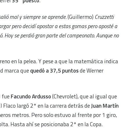
en el
35° puesto
.
salió mal y siempre se aprende.
(Guillermo)
Cruzzetti
largar pero decidí apostar a estas gomas pero aposté a
só. Hoy se perdió gran parte del campeonato. Aunque no
reno en la pelea. Y pese a que la matemática indica
dad marca que
quedó a 37,5 puntos
de Werner
d fue
Facundo Ardusso
(Chevrolet), que al igual que
l Flaco largó 2° en la carrera detrás de
Juan Martín
eros metros. Pero solo estuvo al frente por 1 giro,
olta. Hasta ahí se posicionaba 2° en la Copa.