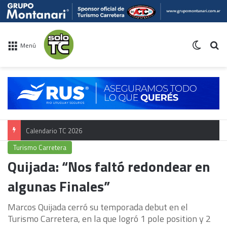
Switch 
Bu
Menú
Calendario TC 2026
Turismo Carretera
Quijada: “Nos faltó redondear en
algunas Finales”
Marcos Quijada cerró su temporada debut en el
Turismo Carretera, en la que logró 1 pole position y 2