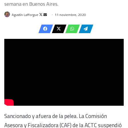
semana en Buenos Aires.
Follow
Send
Agustín Lafforgue
11 noviembre, 2020
on
an
X
email
Sancionado y afuera de la pelea. La Comisión
Asesora y Fiscalizadora (CAF) de la ACTC suspendió