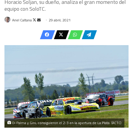
Horacio Soljan, su dueño, analiza el gran momento del
equipo con SoloTC.
Follow
Send
Ariel Caltana
29 abril, 2021
on
an
X
email
Di Palma y Gini, consiguieron el 2-3 en la apertura de La Plata. (ACTC)