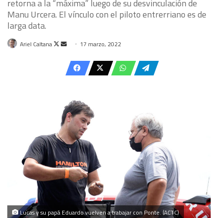
retorna a la “máxima” luego de su desvinculación de
Manu Urcera. El vínculo con el piloto entrerriano es de
larga data.
Follow
Send
Ariel Caltana
17 marzo, 2022
on
an
X
email
Lucas y su papá Eduardo vuelven a trabajar con Ponte. (ACTC)