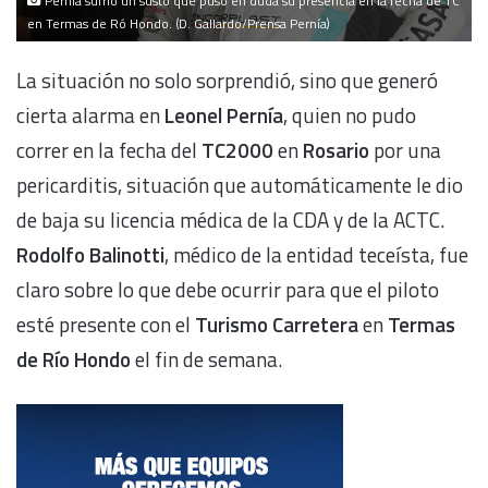
Pernía sufrió un susto que puso en duda su presencia en la fecha de TC
en Termas de Ró Hondo. (D. Gallardo/Prensa Pernía)
La situación no solo sorprendió, sino que generó
cierta alarma en
Leonel Pernía
, quien no pudo
correr en la fecha del
TC2000
en
Rosario
por una
pericarditis, situación que automáticamente le dio
de baja su licencia médica de la CDA y de la ACTC.
Rodolfo Balinotti
, médico de la entidad teceísta, fue
claro sobre lo que debe ocurrir para que el piloto
esté presente con el
Turismo Carretera
en
Termas
de Río Hondo
el fin de semana.