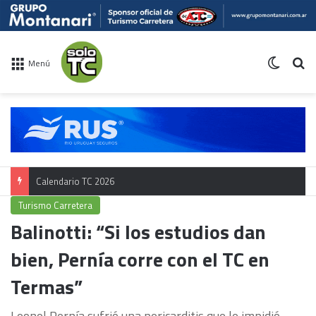
Switch 
Bu
Menú
Calendario TC 2026
Turismo Carretera
Balinotti: “Si los estudios dan
bien, Pernía corre con el TC en
Termas”
Leonel Pernía sufrió una pericarditis que le impidió