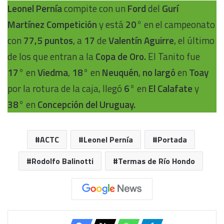
Leonel Pernía
compite con un
Ford
del
Gurí
Martínez Competición
y está
20°
en el campeonato
con
77,5 puntos
, a
17
de
Valentín Aguirre
, el último
de los que entran a la
Copa de Oro.
El Tanito fue
17°
en
Viedma
,
18°
en
Neuquén
,
no largó
en
Toay
por la rotura de la caja, llegó
6°
en
El Calafate
y
38°
en
Concepción del Uruguay.
ACTC
Leonel Pernía
Portada
Rodolfo Balinotti
Termas de Río Hondo