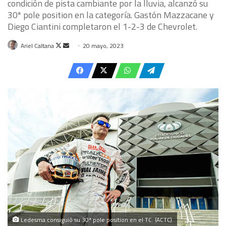
condición de pista cambiante por la lluvia, alcanzó su
30ª pole position en la categoría. Gastón Mazzacane y
Diego Ciantini completaron el 1-2-3 de Chevrolet.
Follow
Send
Ariel Caltana
20 mayo, 2023
on
an
X
email
Ledesma consiguió su 30ª pole position en el TC. (ACTC)