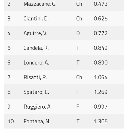
2
Mazzacane, G.
Ch
0.473
3
Ciantini, D.
Ch
0.625
4
Aguirre, V.
D
0.772
5
Candela, K.
T
0.849
6
Londero, A.
T
0.890
7
Risatti, R.
Ch
1.064
8
Spataro, E.
F
1.269
9
Ruggiero, A.
F
0.997
10
Fontana, N.
T
1.305