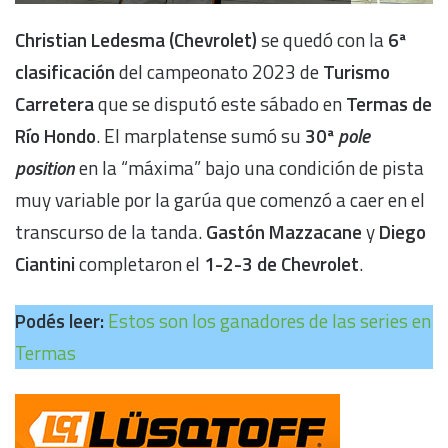
Christian Ledesma (Chevrolet)
se quedó con la
6ª
clasificación
del campeonato 2023 de
Turismo
Carretera
que se disputó este sábado en
Termas de
Río Hondo
. El marplatense sumó su
30ª
pole
position
en la “máxima” bajo una condición de pista
muy variable por la garúa que comenzó a caer en el
transcurso de la tanda.
Gastón Mazzacane
y
Diego
Ciantini
completaron el
1-2-3 de Chevrolet
.
Podés leer:
Estos son los ganadores de las series en
Termas