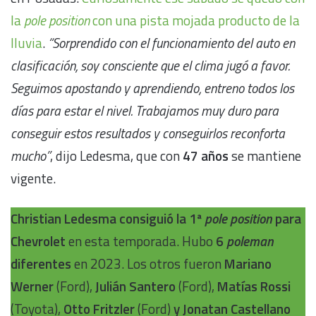
la
pole position
con una pista mojada producto de la
lluvia
.
“Sorprendido con el funcionamiento del auto en
clasificación, soy consciente que el clima jugó a favor.
Seguimos apostando y aprendiendo, entreno todos los
días para estar el nivel. Trabajamos muy duro para
conseguir estos resultados y conseguirlos reconforta
mucho”
, dijo Ledesma, que con
47 años
se mantiene
vigente.
Christian Ledesma consiguió la 1ª
pole position
para
Chevrolet
en esta temporada. Hubo
6
poleman
diferentes
en 2023. Los otros fueron
Mariano
Werner
(Ford),
Julián Santero
(Ford),
Matías Rossi
(Toyota),
Otto Fritzler
(Ford)
y Jonatan Castellano