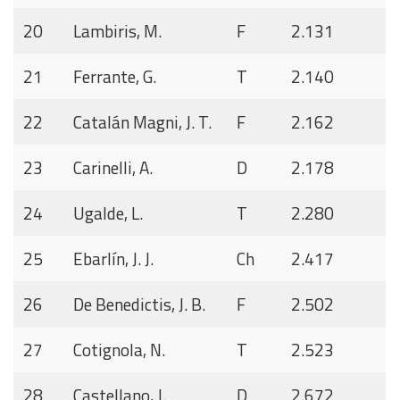
20
Lambiris, M.
F
2.131
21
Ferrante, G.
T
2.140
22
Catalán Magni, J. T.
F
2.162
23
Carinelli, A.
D
2.178
24
Ugalde, L.
T
2.280
25
Ebarlín, J. J.
Ch
2.417
26
De Benedictis, J. B.
F
2.502
27
Cotignola, N.
T
2.523
28
Castellano, J.
D
2.672