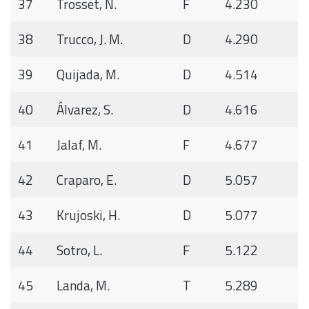
37
Trosset, N.
F
4.230
38
Trucco, J. M.
D
4.290
39
Quijada, M.
D
4.514
40
Álvarez, S.
D
4.616
41
Jalaf, M.
F
4.677
42
Craparo, E.
D
5.057
43
Krujoski, H.
D
5.077
44
Sotro, L.
F
5.122
45
Landa, M.
T
5.289