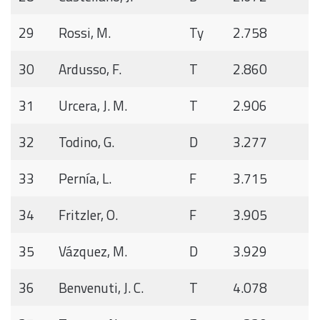
29
Rossi, M.
Ty
2.758
30
Ardusso, F.
T
2.860
31
Urcera, J. M.
T
2.906
32
Todino, G.
D
3.277
33
Pernía, L.
F
3.715
34
Fritzler, O.
F
3.905
35
Vázquez, M.
D
3.929
36
Benvenuti, J. C.
T
4.078