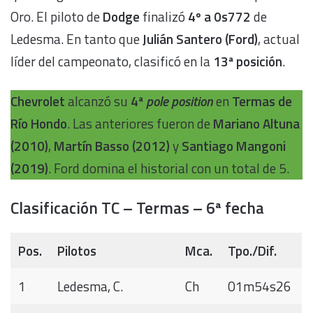
Oro. El piloto de
Dodge
finalizó
4º a 0s772
de
Ledesma. En tanto que
Julián Santero (Ford)
, actual
líder del campeonato, clasificó en la
13ª posición
.
Chevrolet
alcanzó su
4ª
pole position
en
Termas de
Río Hondo
. Las anteriores fueron de
Mariano Altuna
(2010)
,
Martín Basso (2012)
y
Santiago Mangoni
(2019)
. Ford domina el historial con un total de 5.
Clasificación TC – Termas – 6ª fecha
Pos.
Pilotos
Mca.
Tpo./Dif.
1
Ledesma, C.
Ch
01m54s26