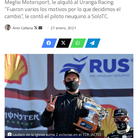
Meglio Motorsport, le alquiló al Uranga Racing.
“Fueron varios los motivos por lo que decidimos el
cambio”, le contó el piloto neuquino a SoloTC.
Follow
Send
Ariel Caltana
27 enero, 2021
on
an
X
email
Lautaro de la Iglesia suma 2 victorias en el TCP. (ACTC)