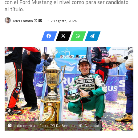
con el Ford Mustang el nivel como para ser candidato
al título.
Follow
Send
Ariel Caltana
23 agosto, 2024
on
an
X
email
Jonito entró a la Copa. (PR De Benedictis(D. Gallardo)