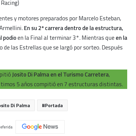
 Racing)
uentes y motores preparados por Marcelo Esteban,
 Armellini.
En su 2ª carrera dentro de la estructura,
al podio
en la Final al terminar 3°. Mientras que
en la
o de las Estrellas que se largó por sorteo. Después
pitió
Josito Di Palma en el Turismo Carretera
,
ltimos 5 años compitió en 7 estructuras distintas.
osito Di Palma
Portada
eferida