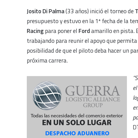
Josito Di Palma
(33 años) inició el torneo de
T
presupuesto y estuvo en la 1ª fecha de la te
Racing
para poner el
Ford
amarillo en pista. 
trabajando para reunir el apoyo que permita p
posibilidad de que el piloto deba hacer un pa
próxima carrera.
“S
el
lo
en
pa
D