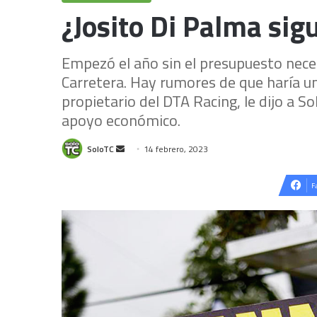
¿Josito Di Palma sig
Empezó el año sin el presupuesto nece
Carretera. Hay rumores de que haría un 
propietario del DTA Racing, le dijo a S
apoyo económico.
Send
SoloTC
14 febrero, 2023
an
email
F