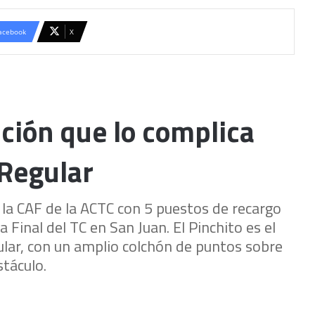
acebook
X