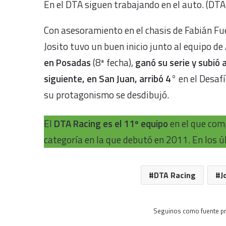
En el DTA siguen trabajando en el auto. (DTA
Con asesoramiento en el chasis de Fabián F
Josito tuvo un buen inicio junto al equipo de
en Posadas
(8ª fecha),
ganó su serie y subió 
siguiente, en San Juan,
arribó 4°
en el Desafí
su protagonismo se desdibujó.
El
DTA Racing es el 11º equipo
en el que com
categoría en la que debutó en 2011. En los ú
DTA Racing
J
Seguinos como fuente pr