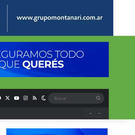
Facebook
X
YouTube
Instagram
RSS
Switch skin
Buscar