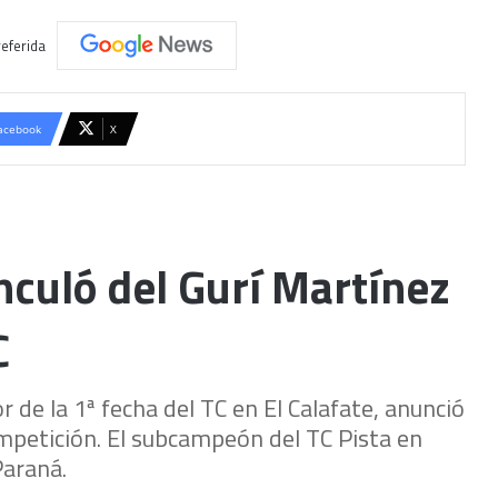
eferida
acebook
X