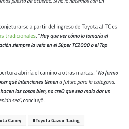
ramos puesto de acuerdo. Si no lo hacemos con un
onjeturarse a partir del ingreso de Toyota al TC es
as tradicionales
. “
Hay que ver cómo lo tomaría el
ación siempre la veía en el Súper TC2000 o el Top
pertura abriría el camino a otras marcas. “
No formo
ocer qué intenciones tienen
a futuro para la categoría.
e hacen las cosas bien, no creO que sea malo dar un
venido sea
”, concluyó.
ota Camry
Toyota Gazoo Racing