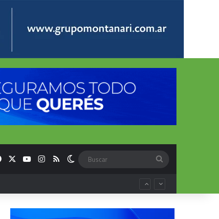
Facebook
X
YouTube
Instagram
RSS
Switch skin
Buscar