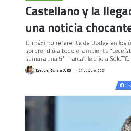
Castellano y la llega
una noticia chocant
El máximo referente de Dodge en los 
sorprendió a todo el ambiente “teceíst
sumara una 5ª marca”, le dijo a SoloTC.
Follow
Send
Ezequiel Ganem
27 octubre, 2021
on
an
X
email
F