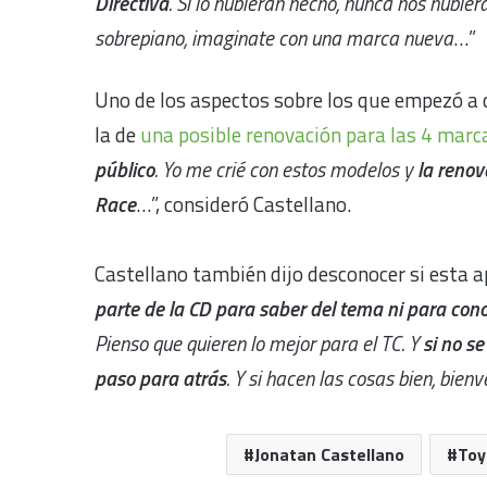
Directiva
. Si lo hubieran hecho, nunca nos hubié
sobrepiano, imaginate con una marca nueva
…”
Uno de los aspectos sobre los que empezó a c
la de
una posible renovación para las 4 marc
público
. Yo me crié con estos modelos y
la renov
Race
…”, consideró Castellano.
Castellano también dijo desconocer si esta a
parte de la CD para saber del tema ni para con
Pienso que quieren lo mejor para el TC. Y
si no s
paso para atrás
. Y si hacen las cosas bien, bien
Jonatan Castellano
Toy