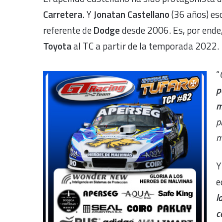
Carretera
. Y
Jonatan Castellano
(36 años) es
referente de
Dodge
desde 2006. Es, por ende
Toyota
al TC a partir de la temporada 2022.
“
p
m
p
m
Y
e
l
c