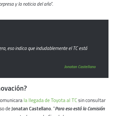
orpresa y la noticia del año
”.
tera, eso indica que indudablemente el TC está
Jonatan Castellano
novación?
 comunicara
la llegada de Toyota al TC
sin consultar
aso de
Jonatan Castellano
. “
P
ara eso está la Comisión