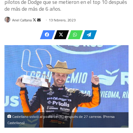
pilotos de Dodge que se metieron en el top 10 después
de más de más de 6 años.
Follow
Send
Ariel Caltana
13 febrero, 2023
on
an
X
email
Castellano volvió al podio del TC después de 27 carreras. (Prensa
Castellano)