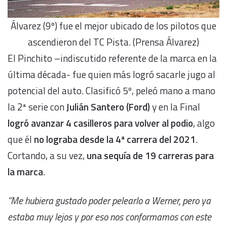
Álvarez (9º) fue el mejor ubicado de los pilotos que
ascendieron del TC Pista. (Prensa Álvarez)
El Pinchito –indiscutido referente de la marca en la
última década- fue quien más logró sacarle jugo al
potencial del auto. Clasificó 5º, peleó mano a mano
la 2ª serie con
Julián Santero (Ford)
y en la Final
logró avanzar 4 casilleros para volver al podio
, algo
que él
no lograba desde la 4ª carrera del 2021
.
Cortando, a su vez,
una sequía de 19 carreras para
la marca
.
“Me hubiera gustado poder pelearlo a Werner, pero ya
estaba muy lejos y por eso nos conformamos con este