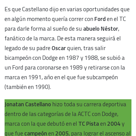
Es que Castellano dijo en varias oportunidades que
en algún momento quería correr con
Ford
en el TC
para darle forma al sueño de su
abuelo Néstor
,
fanático de la marca. De esta manera seguirá el
legado de su padre
Oscar
quien, tras salir
bicampeón con Dodge en 1987 y 1988, se subió a
un Ford para coronarse en 1989 y retirarse con la
marca en 1991, año en el que fue subcampeón
(también en 1990).
Jonatan Castellano
hizo toda su carrera deportiva
dentro de las categorías de la ACTC con Dodge,
marca con la que debutó en el
TC Pista
en
2004
y
que fue
campeón
en
2005
, para lograr el ascenso al