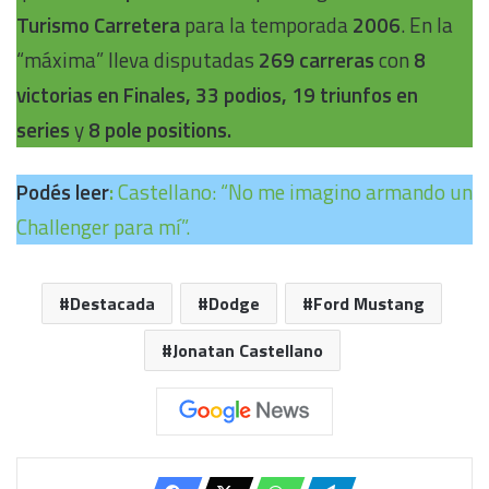
Turismo Carretera
para la temporada
2006
. En la
“máxima” lleva disputadas
269 carreras
con
8
victorias en Finales, 33 podios, 19 triunfos en
series
y
8 pole positions.
Podés leer
:
Castellano: “No me imagino armando un
Challenger para mí”.
Destacada
Dodge
Ford Mustang
Jonatan Castellano