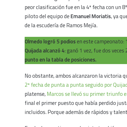
peor clasificación fue en la 4ª fecha con un 8º
piloto del equipo de
Emanuel Moriatis
, ya qu
de la escudería de Ramos Mejía.
Olmedo logró 5 podios
en este campeonato: 1
Quijada alcanzó 4
: ganó 1 vez, fue dos veces
punto en la tabla de posiciones.
No obstante, ambos alcanzaron la victoria que
2ª fecha de punta a punta seguido por Quija
platense,
Marcos se llevó su primer triunfo en
final el primer puesto que había perdido ju
incluidos. Porque además de rápidos y tale