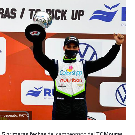
ampeonato. (ACTC)
s
5 primeras fechas
del campeonato del
TC Mouras