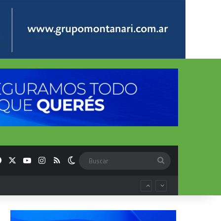
Facebook
X
YouTube
Instagram
RSS
Switch skin
Buscar