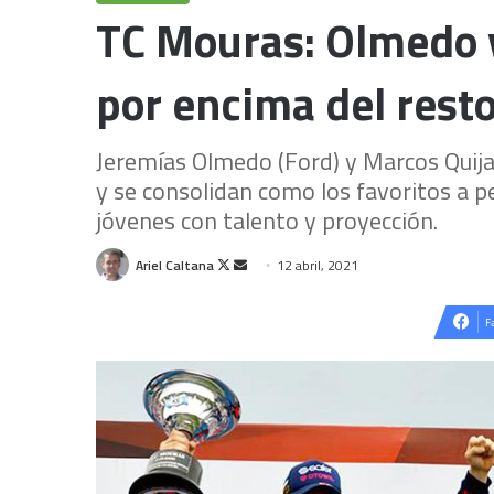
TC Mouras: Olmedo y
por encima del rest
Jeremías Olmedo (Ford) y Marcos Quija
y se consolidan como los favoritos a pe
jóvenes con talento y proyección.
Follow
Send
Ariel Caltana
12 abril, 2021
on
an
X
email
F