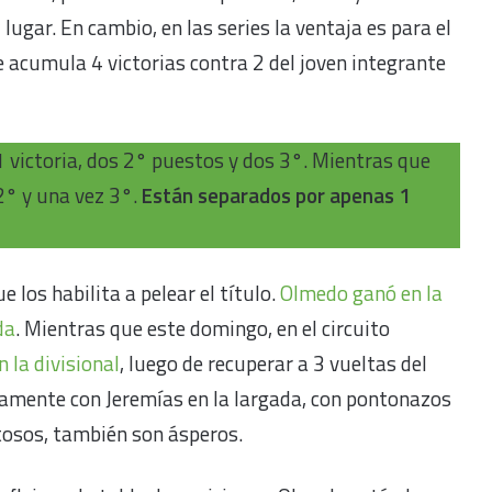
 lugar. En cambio, en las series la ventaja es para el
e acumula 4 victorias contra 2 del joven integrante
 victoria, dos 2° puestos y dos 3°. Mientras que
 2° y una vez 3°.
Están separados por apenas 1
 los habilita a pelear el título.
Olmedo ganó en la
da
. Mientras que este domingo, en el circuito
 la divisional
, luego de recuperar a 3 vueltas del
stamente con Jeremías en la largada, con pontonazos
ntosos, también son ásperos.