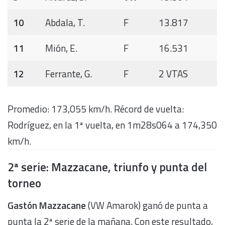
10
Abdala, T.
F
13.817
11
Mión, E.
F
16.531
12
Ferrante, G.
F
2 VTAS
Promedio: 173,055 km/h. Récord de vuelta:
Rodríguez, en la 1ª vuelta, en 1m28s064 a 174,350
km/h.
2ª serie: Mazzacane, triunfo y punta del
torneo
Gastón Mazzacane
(VW Amarok) ganó de punta a
punta la 2ª serie de la mañana. Con este resultado,