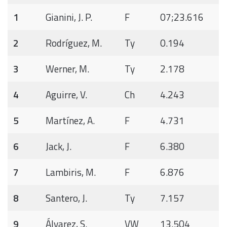
1
Gianini, J. P.
F
07;23.616
2
Rodríguez, M.
Ty
0.194
3
Werner, M.
Ty
2.178
4
Aguirre, V.
Ch
4.243
5
Martínez, A.
F
4.731
6
Jack, J.
F
6.380
7
Lambiris, M.
F
6.876
8
Santero, J.
Ty
7.157
9
Álvarez, S.
VW
13.504