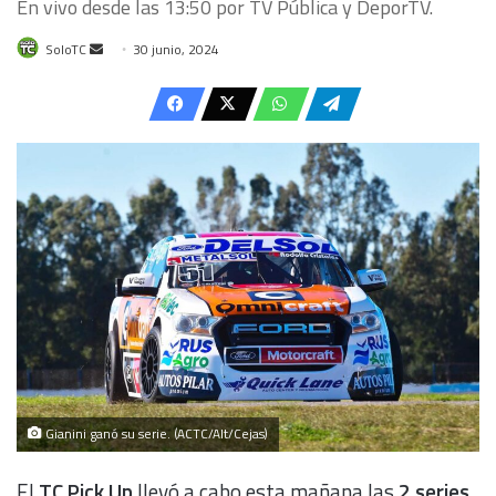
En vivo desde las 13:50 por TV Pública y DeporTV.
Send
SoloTC
30 junio, 2024
an
email
Gianini ganó su serie. (ACTC/Alt/Cejas)
El
TC Pick Up
llevó a cabo esta mañana las
2 series