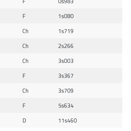
F
0s983
F
1s080
Ch
1s719
Ch
2s266
Ch
3s003
F
3s367
Ch
3s709
F
5s634
D
11s460