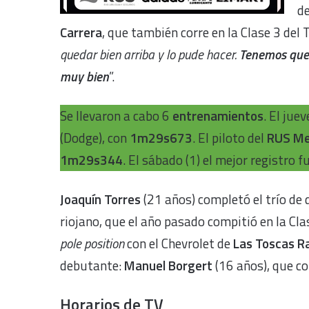
de
Carrera
, que también corre en la Clase 3 del
quedar bien arriba y lo pude hacer.
Tenemos que 
muy bien
”.
Se llevaron a cabo 6
entrenamientos
. El jue
(Dodge), con
1m29s673
. El piloto del
RUS M
1m29s344
. El sábado (1) el mejor registro f
Joaquín Torres
(21 años) completó el trío de 
riojano, que el año pasado compitió en la Cla
pole position
con el Chevrolet de
Las Toscas R
debutante:
Manuel Borgert
(16 años), que co
Horarios de TV