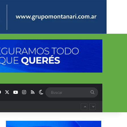
Facebook
X
YouTube
Instagram
RSS
Switch skin
Buscar