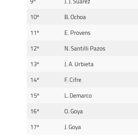
9º
J. J. Suárez
10º
B. Ochoa
11º
E. Provens
12º
N. Santilli Pazos
13º
J. A. Urbieta
14º
F. Cifre
15º
L. Demarco
16º
O. Goya
17º
J. Goya