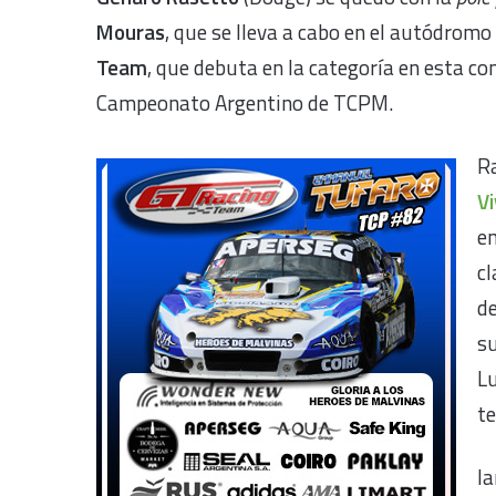
Mouras
, que se lleva a cabo en el autódromo
Team
, que debuta en la categoría en esta co
Campeonato Argentino de TCPM.
Ra
Vi
e
cl
de
s
Lu
te
Ia