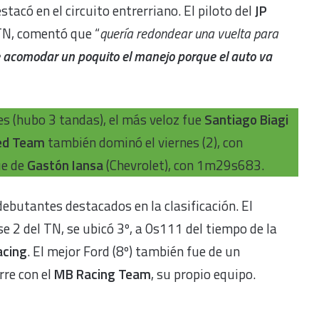
stacó en el circuito entrerriano. El piloto del
JP
 TN, comentó que “
quería redondear una vuelta para
acomodar un poquito el manejo porque el auto va
ves (hubo 3 tandas), el más veloz fue
Santiago Biagi
ed Team
también dominó el viernes (2), con
ue de
Gastón Iansa
(Chevrolet), con 1m29s683.
debutantes destacados en la clasificación. El
se 2 del TN, se ubicó 3º, a 0s111 del tiempo de la
acing
. El mejor Ford (8º) también fue de un
rre con el
MB Racing Team
, su propio equipo.