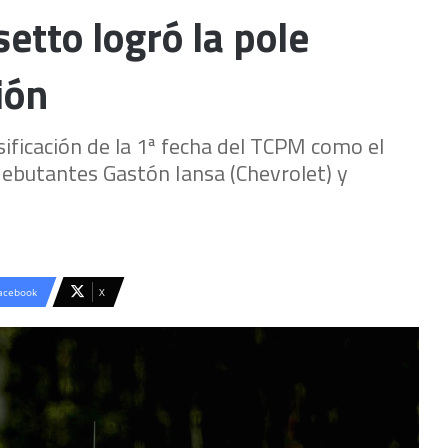
etto logró la pole
ión
ificación de la 1ª fecha del TCPM como el
debutantes Gastón Iansa (Chevrolet) y
acebook
X