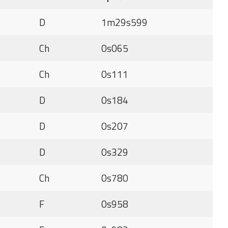
D
1m29s599
Ch
0s065
Ch
0s111
D
0s184
D
0s207
D
0s329
Ch
0s780
F
0s958