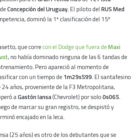
 de
Concepción del Uruguay
. El piloto del
RUS Med
mpetencia, dominó la 1ª clasificación del 15º
setto, que corre
con el Dodge que fuera de
Maxi
vot
, no había dominado ninguna de las 6 tandas de
ntrenamiento. Pero apareció al momento de
asificar con un tiempo de
1m29s599
. El santafesino
 24 años, proveniente de la F3 Metropolitana,
uperó a
Gastón Iansa
(Chevrolet) por solo
0s065
.
ego de marcar su gran registro, se despistó y
rminó encajado en la leca.
nsa (25 años) es otro de los debutantes que se