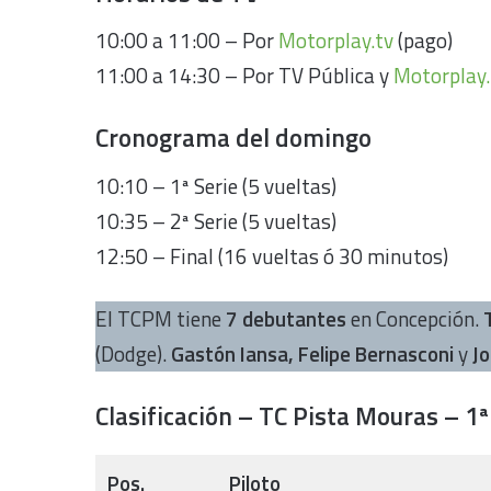
10:00 a 11:00 – Por
Motorplay.tv
(pago)
11:00 a 14:30 – Por TV Pública y
Motorplay.
Cronograma del domingo
10:10 – 1ª Serie (5 vueltas)
10:35 – 2ª Serie (5 vueltas)
12:50 – Final (16 vueltas ó 30 minutos)
El TCPM tiene
7 debutantes
en Concepción.
(Dodge).
Gastón Iansa, Felipe Bernasconi
y
Jo
Clasificación – TC Pista Mouras – 1
Pos.
Piloto