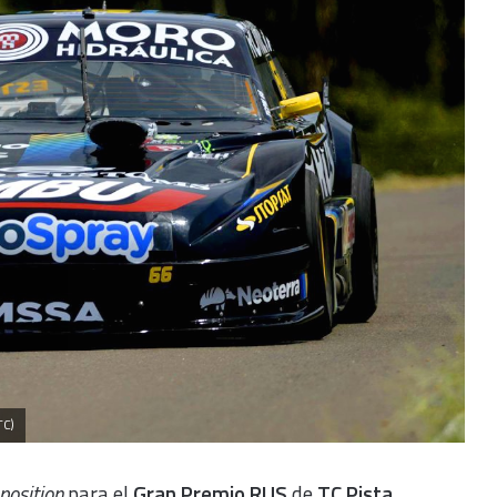
TC)
position
para el
Gran Premio RUS
de
TC Pista